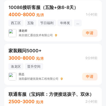
10086接听客服（五险+休6-8天）
4000-8000
1小时前
元/月
西工区
五险
节日福利
年终奖
...
潘老师
申请
南京德汇通信技术有限公司
家装顾问5000+
3000-8000
9分钟前
元/月
洛龙区
晋升空间
田总
申请
洛阳森轩建筑装饰工程有限公司
联通客服（宝妈班：方便接送孩子、双休）
2500-3000
2小时前
元/月