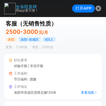
全洛阳直聘
打开APP
用app更方便！
客服（无销售性质）
2500-3000
元/月
全职
洛阳-老城区
招5人
更新：7小时前
浏览：3395次
职位要求
经验不限
学历不限
工作福利
节日福利
团建
工作地址
洛阳市张成百货西北侧120米
查看地图