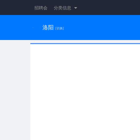
招聘会
分类信息
洛阳
[切换]