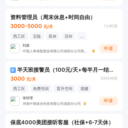
资料管理员（周末休息+时间自由）
3000-5000
1小时前
元/月
西工区
五险
双休
话补
...
刘源
申请
中国人寿保险股份有限公司洛阳分公司凯旋营销服务部收展二部
半天班接警员（100元/天+每半月一结算 ）
兼
3000
59分钟前
元/月
西工区
免费培训
晋升空间
团建
张经理
申请
河南中旭保全科技有限公司洛阳分公司
保底4000美团接听客服（社保+6-7天休）