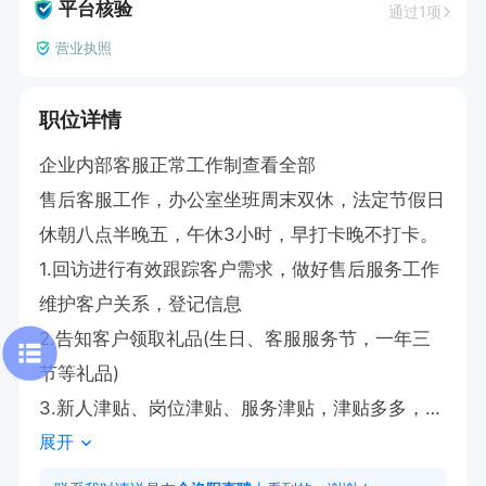
平台核验
通过1项
营业执照
职位详情
企业内部客服正常工作制查看全部

售后客服工作，办公室坐班周末双休，法定节假日
休朝八点半晚五，午休3小时，早打卡晚不打卡。

1.回访进行有效跟踪客户需求，做好售后服务工作
维护客户关系，登记信息

2.告知客户领取礼品(生日、客服服务节，一年三
节等礼品)

3.新人津贴、岗位津贴、服务津贴，津贴多多，福
展开
利多多。

公司全额缴纳意外，养老，医疗险，保障全面。