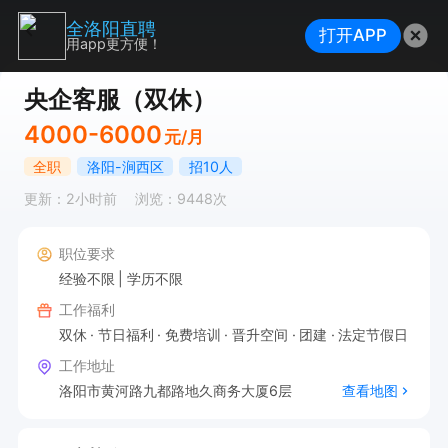
全洛阳直聘
打开APP
用app更方便！
央企客服（双休）
4000-6000
元/月
全职
洛阳-涧西区
招10人
更新：2小时前
浏览：9448次
职位要求
经验不限
学历不限
工作福利
双休
节日福利
免费培训
晋升空间
团建
法定节假日
工作地址
洛阳市黄河路九都路地久商务大厦6层
查看地图