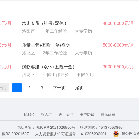
00元/月
培训专员（社保+双休 )
4000-6000元/月
洛阳市
1年工作经验
大专学历
00元/月
质量主管+五险一金+双休
5000-6000元/月
洛龙区
2年工作经验
大专学历
00元/月
蚂蚁客服（双休+五险一金）
3500-5500元/月
洛龙区
不限工作经验
不限学历
一页
1
2
3
下一页
尾页
搜职位
招人才
关于我们
用户协议
隐私政策
网站备案：
豫ICP备2021026550号
| 联系方式：15137953860
豫公网安备 
B2-20201607
人力资源服务许可证编号：
410305202001