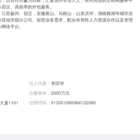
向，以合作共赢为目标，汇集业内专业人士，依托先进的互联网服务平
层次、高效率的外包服务。

，江苏扬州、宿迁，安徽黄山、马鞍山，山东滨州，湖南株洲等城市设
外其他市级分公司。按照业务需求，配合布局性人力资源合作以及管理
务网络平台。
法人代表：
李田华
注册资本：
2000万元
厦1101
信用代码：
913301060984132080