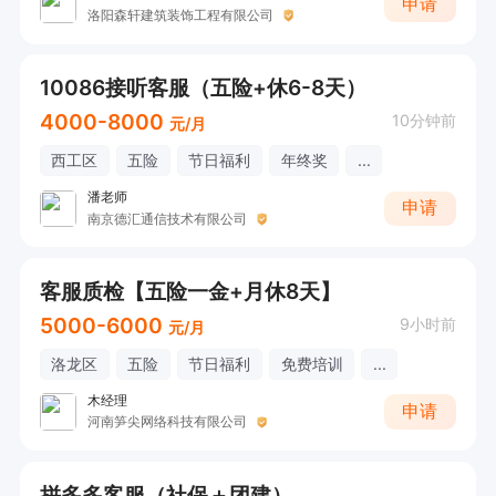
申请
洛阳森轩建筑装饰工程有限公司
10086接听客服（五险+休6-8天）
4000-8000
10分钟前
元/月
西工区
五险
节日福利
年终奖
...
潘老师
申请
南京德汇通信技术有限公司
客服质检【五险一金+月休8天】
5000-6000
9小时前
元/月
洛龙区
五险
节日福利
免费培训
...
木经理
申请
河南笋尖网络科技有限公司
拼多多客服（社保＋团建）