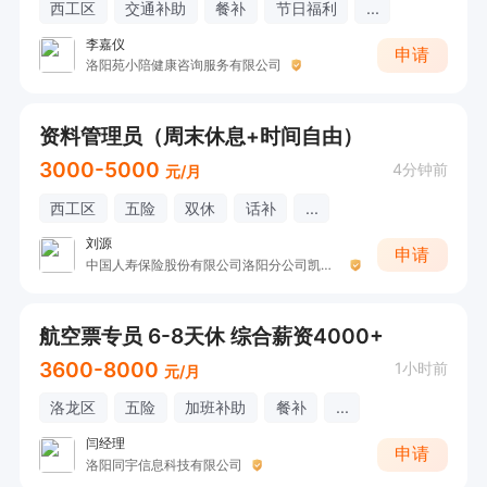
西工区
交通补助
餐补
节日福利
...
李嘉仪
申请
洛阳苑小陪健康咨询服务有限公司
资料管理员（周末休息+时间自由）
3000-5000
4分钟前
元/月
西工区
五险
双休
话补
...
刘源
申请
中国人寿保险股份有限公司洛阳分公司凯旋营销服务部收展二部
航空票专员 6-8天休 综合薪资4000+
3600-8000
1小时前
元/月
洛龙区
五险
加班补助
餐补
...
闫经理
申请
洛阳同宇信息科技有限公司