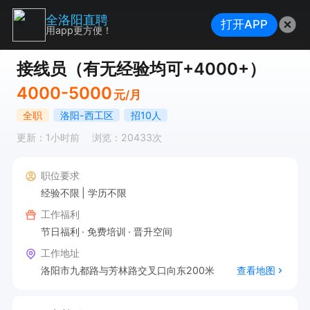
全洛阳直聘
打开APP
用app更方便！
接线员（有无经验均可+4000+）
4000-5000
元/月
全职
洛阳-西工区
招10人
更新：1小时前
浏览：20433次
职位要求
经验不限
学历不限
工作福利
节日福利
免费培训
晋升空间
工作地址
洛阳市九都路与芳林路交叉口向东200米
查看地图