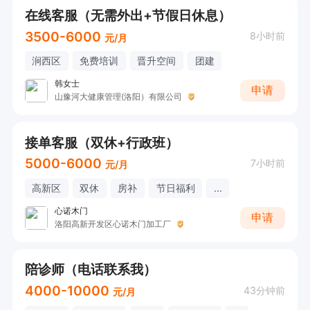
在线客服（无需外出+节假日休息）
3500-6000
8小时前
元/月
涧西区
免费培训
晋升空间
团建
韩女士
申请
山豫河大健康管理(洛阳）有限公司
接单客服（双休+行政班）
5000-6000
7小时前
元/月
高新区
双休
房补
节日福利
...
心诺木门
申请
洛阳高新开发区心诺木门加工厂
陪诊师（电话联系我）
4000-10000
43分钟前
元/月