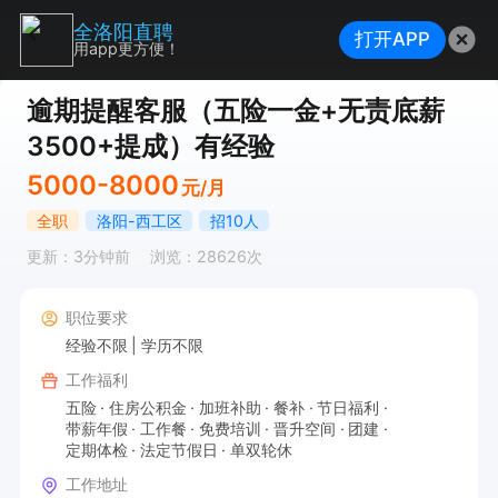
全洛阳直聘
打开APP
用app更方便！
逾期提醒客服（五险一金+无责底薪
3500+提成）有经验
5000-8000
元/月
全职
洛阳-西工区
招10人
更新：3分钟前
浏览：28626次
职位要求
经验不限
学历不限
工作福利
五险
住房公积金
加班补助
餐补
节日福利
带薪年假
工作餐
免费培训
晋升空间
团建
定期体检
法定节假日
单双轮休
工作地址