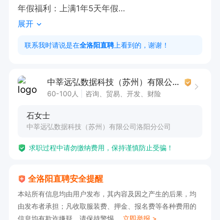
年假福利：上满1年5天年假

展开
零食，饮料不断

【点击申请职位，线上投递简历，即可电话联系
联系我时请说是在
全洛阳直聘
上看到的，谢谢！
我】
中莘远弘数据科技（苏州）有限公司洛阳分公司
60-100人
咨询、贸易、开发、财险
石女士
中莘远弘数据科技（苏州）有限公司洛阳分公司
求职过程中请勿缴纳费用，保持谨慎防止受骗！
全洛阳直聘安全提醒
本站所有信息均由用户发布，其内容及因之产生的后果，均
由发布者承担；凡收取服装费、押金、报名费等各种费用的
信息均有欺诈嫌疑，请保持警惕。
立即举报 >