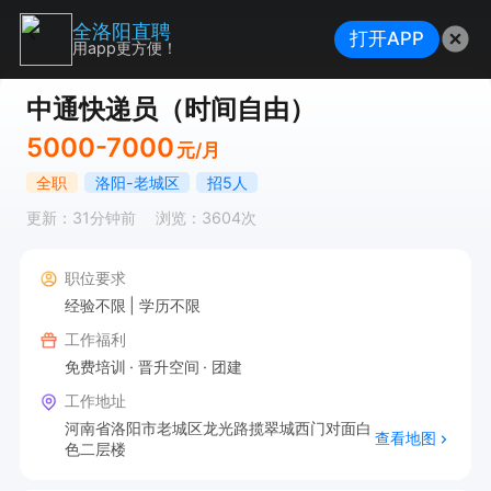
全洛阳直聘
打开APP
用app更方便！
中通快递员（时间自由）
5000-7000
元/月
全职
洛阳-老城区
招5人
更新：31分钟前
浏览：3604次
职位要求
经验不限
学历不限
工作福利
免费培训
晋升空间
团建
工作地址
河南省洛阳市老城区龙光路揽翠城西门对面白
查看地图
色二层楼