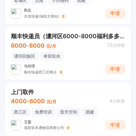
老城区
五险
节日福利
团建
郭总
申请
京东快递(洛阳大唐站)
顺丰快递员（瀍河区6000-8000福利多多）
6000-8000
13分钟前
元/月
瀍河回族区
单双轮休
马经理
申请
顺丰快递西工区网点
上门取件
4000-6000
4小时前
元/月
西工区
免费培训
晋升空间
团建
王盟
申请
洛阳安本通物流有限公司