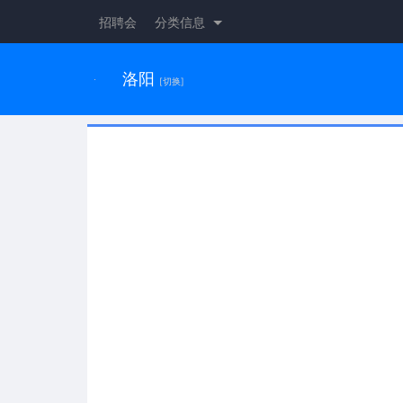
招聘会
分类信息
洛阳
[切换]