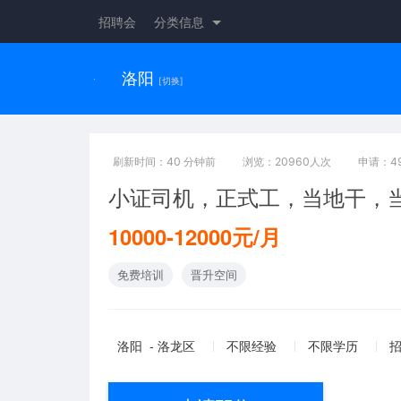
招聘会
分类信息
洛阳
[切换]
刷新时间：40 分钟前
浏览：20960人次
申请：4
小证司机，正式工，当地干，
10000-12000元/月
免费培训
晋升空间
洛阳 - 洛龙区
不限经验
不限学历
招