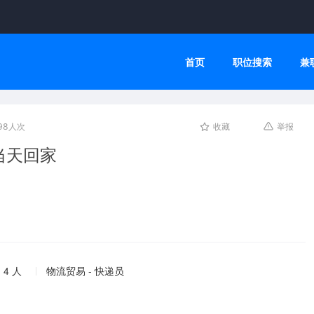
首页
职位搜索
兼
98人次
收藏
举报
当天回家
 4 人
物流贸易 - 快递员