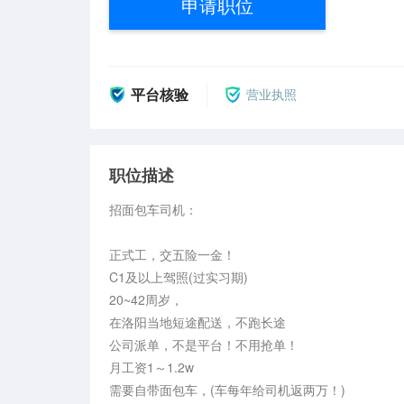
申请职位
平台核验
营业执照
职位描述
招面包车司机：

正式工，交五险一金！

C1及以上驾照(过实习期)

20~42周岁，

在洛阳当地短途配送，不跑长途

公司派单，不是平台！不用抢单！

月工资1～1.2w

需要自带面包车，(车每年给司机返两万！)
