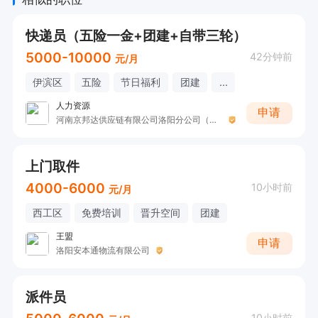
快递员（五险一金+团建+自带三轮）
5000-10000
42分钟前
元/月
伊滨区
五险
节日福利
团建
...
人力资源
申请
河南京邦达供应链有限公司洛阳分公司（九都站）
上门取件
4000-6000
10小时前
元/月
西工区
免费培训
晋升空间
团建
王盟
申请
洛阳安本通物流有限公司
派件员
10小时前