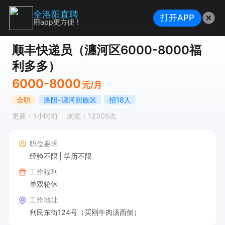
全洛阳直聘
打开APP
用app更方便！
顺丰快递员（瀍河区6000-8000福
利多多）
6000-8000
元/月
全职
洛阳-瀍河回族区
招18人
更新：1小时前
浏览：12305次
职位要求
经验不限
学历不限
工作福利
单双轮休
工作地址
利民东街124号（买刚牛肉汤西侧）