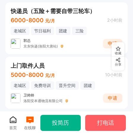
快递员（五险＋需要自带三轮车）
6000-8000
2小时前
元/月
老城区
节日福利
团建
三险
郭总
申请
京东快递(洛阳大唐站)
收藏
上门取件人员
分享
5000-8000
10小时前
元/月
老城区
免费培训
晋升空间
团建
卫帅帅
申请
洛阳安本通物流有限公司
投简历
打电话
首页
在线聊