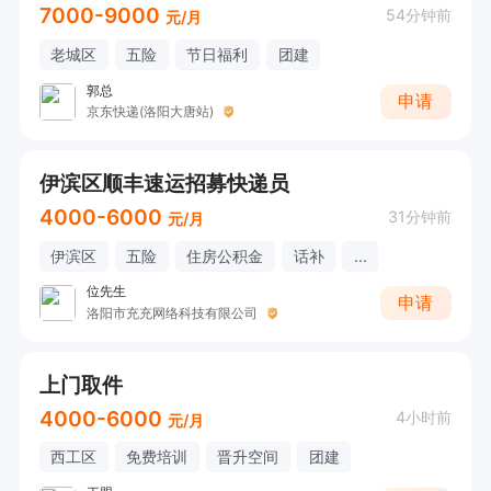
7000-9000
54分钟前
元/月
老城区
五险
节日福利
团建
郭总
申请
京东快递(洛阳大唐站)
伊滨区顺丰速运招募快递员
4000-6000
31分钟前
元/月
伊滨区
五险
住房公积金
话补
...
位先生
申请
洛阳市充充网络科技有限公司
上门取件
4000-6000
4小时前
元/月
西工区
免费培训
晋升空间
团建