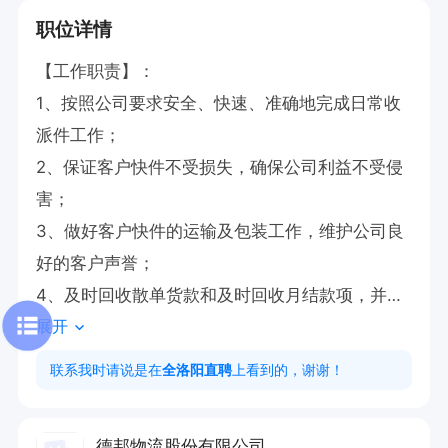
职位详情
【工作职责】：

1、按照公司要求安全、快速、准确地完成日常收
派件工作；

2、保证客户快件不受损失，确保公司利益不受侵
害；

3、做好客户快件的运输及包装工作，维护公司良
好的客户声誉；

4、及时回收散单货款和及时回收月结款项，并在
展开
规定时间内如数上缴财务入帐；

【岗位要求】

联系我时请说是在
全洛阳直聘
上看到的，谢谢！
1.初中及以上学历，人品端正，有大型快递公司工
作经验者或退伍军人优先录用。

德邦物流股份有限公司