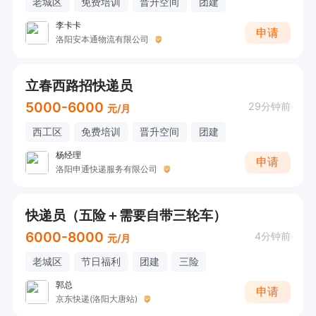
老城区
免费培训
晋升空间
团建
2.德邦快递在招聘过程中不收取任何费用、押金
李卡卡
等，敬请各位求职者知晓，以免受骗损失财物。
申请
洛阳安本通物流有限公司
立春西路招快递员
5000-6000
29分钟前
元/月
西工区
免费培训
晋升空间
团建
杨经理
申请
洛阳申通快递服务有限公司
快递员（五险＋需要自带三轮车）
6000-8000
4分钟前
元/月
老城区
节日福利
团建
三险
郭总
申请
京东快递(洛阳大唐站)