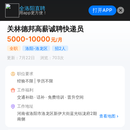
全洛阳直聘
打开APP
用app更方便！
关林德邦高薪诚聘快递员
5000-10000
元/月
全职
洛阳-洛龙区
招2人
更新：7月22日
浏览：703次
职位要求
经验不限
学历不限
工作福利
交通补助
话补
免费培训
晋升空间
工作地址
河南省洛阳市洛龙区新伊大街蓝光钰泷府2期
查看地图
南侧