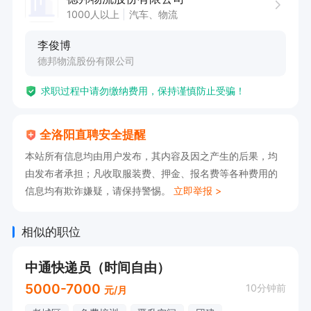
2.工作时间：9-11个小时。

1000人以上
汽车、物流
【薪酬福利】

李俊博
1.工资：计件工资，多劳多得；

德邦物流股份有限公司
2.自带四轮车可提供车油补；或可租赁三轮车（有
求职过程中请勿缴纳费用，保持谨慎防止受骗！
租车补助）

3.员工福利：社保、各类带薪休假，亲情1+1（入
全洛阳直聘安全提醒
职满一年后，公司补贴100元，员工自己提供100
本站所有信息均由用户发布，其内容及因之产生的后果，均
元，每月固定200元打入父母帐户）、公司互助基
由发布者承担；凡收取服装费、押金、报名费等各种费用的
金、中秋月饼到家，提供高于同行业具有竞争力的
信息均有欺诈嫌疑，请保持警惕。
立即举报 >
薪资水平；

4.各类补贴：话费补贴，冬季取暖补贴（北方城
相似的职位
市），夏季高温补贴，特殊技能补贴。

中通快递员（时间自由）
【备注】：

5000-7000
10分钟前
元/月
1.德邦快递欢迎离职员工重返公司。
