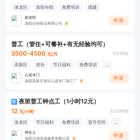
洛龙区
加班补助
免费培训
团建
郝龙恒
申请
洛阳合翎食品有限公司
普工（管住+可餐补+有无经验均可）
3500-4500
8分钟前
元/月
高新区
房补
节日福利
免费培训
...
心诺木门
申请
洛阳高新开发区心诺木门加工厂
夜班普工钟点工（1小时12元）
兼
12
22分钟前
元/小时
洛龙区
节日福利
免费培训
晋升空间
...
押女士
申请
洛阳洁净洗涤服务有限公司