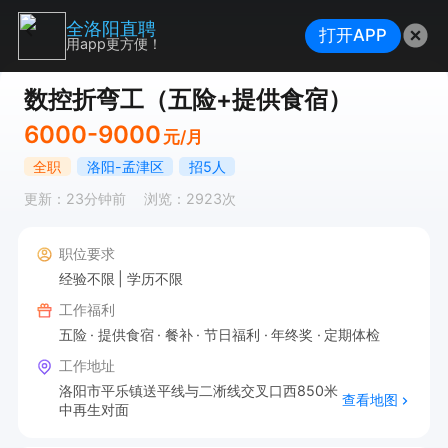
全洛阳直聘
打开APP
用app更方便！
数控折弯工（五险+提供食宿）
6000-9000
元/月
全职
洛阳-孟津区
招5人
更新：23分钟前
浏览：2923次
职位要求
经验不限
学历不限
工作福利
五险
提供食宿
餐补
节日福利
年终奖
定期体检
工作地址
洛阳市平乐镇送平线与二淅线交叉口西850米
查看地图
中再生对面