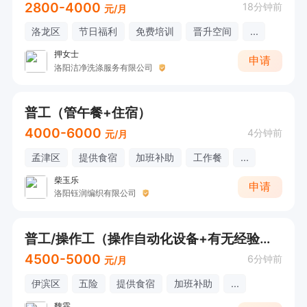
2800-4000
18分钟前
元/月
洛龙区
节日福利
免费培训
晋升空间
...
押女士
申请
洛阳洁净洗涤服务有限公司
普工（管午餐+住宿）
4000-6000
4分钟前
元/月
孟津区
提供食宿
加班补助
工作餐
...
柴玉乐
申请
洛阳钰润编织有限公司
普工/操作工（操作自动化设备+有无经验均可+五险管住+餐补）
4500-5000
6分钟前
元/月
伊滨区
五险
提供食宿
加班补助
...
魏霖