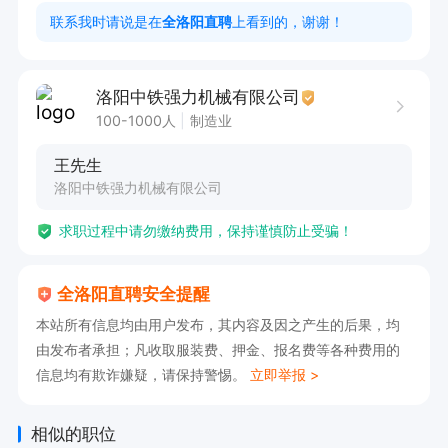
1. 具有2年以上折弯加工经验，熟悉相关设备操作
联系我时请说是在
全洛阳直聘
上看到的，谢谢！
和维护；

2. 明确的蓝图阅读能力；

洛阳中铁强力机械有限公司
3. 有团队合作精神和责任心；

100-1000人
制造业
4. 对工作质量和效率有高度的要求。
王先生
洛阳中铁强力机械有限公司
求职过程中请勿缴纳费用，保持谨慎防止受骗！
全洛阳直聘安全提醒
本站所有信息均由用户发布，其内容及因之产生的后果，均
由发布者承担；凡收取服装费、押金、报名费等各种费用的
信息均有欺诈嫌疑，请保持警惕。
立即举报 >
相似的职位