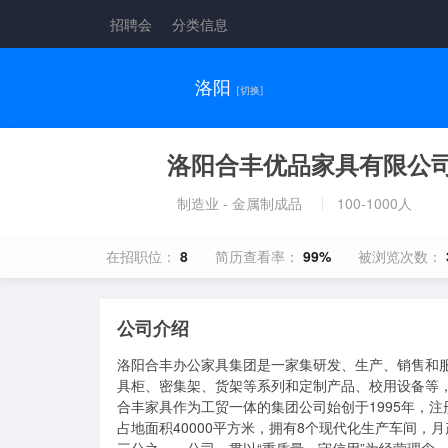
招聘会
分类信息
洛阳
[切换]
洛阳合丰优品家具有限公
制造业 - 金属制成品
100-1000人
在招职位：
8
简历查看率：
99%
被浏览次数：
公司介绍
洛阳合丰办公家具集团是一家集研发、生产、销售和
具柜、密集架、货架等系列和定制产品、校用设备等，
合丰家具作为工贸一体的集团公司始创于1995年，注
占地面积40000平方米，拥有8个现代化生产车间，月