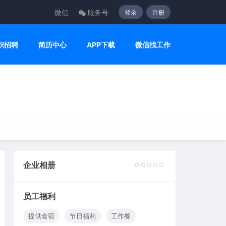
微信
服务号
登录
注册
职招聘
简历中心
APP下载
微信找工作
企业相册
2
3
4
5
6
员工福利
提供食宿
节日福利
工作餐