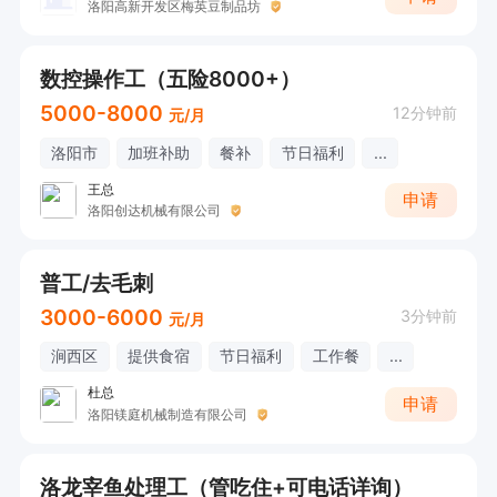
洛阳高新开发区梅英豆制品坊
数控操作工（五险8000+）
5000-8000
12分钟前
元/月
洛阳市
加班补助
餐补
节日福利
...
王总
申请
洛阳创达机械有限公司
普工/去毛刺
3000-6000
3分钟前
元/月
涧西区
提供食宿
节日福利
工作餐
...
杜总
申请
洛阳镁庭机械制造有限公司
洛龙宰鱼处理工（管吃住+可电话详询）