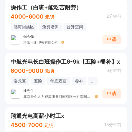
操作工（白班+能吃苦耐劳）
4000-6000
2分钟前
元/月
瀍河回族区
免费培训
晋升空间
张会锋
申请
洛阳千汇印务有限公司
中航光电长白班操作工6-9k【五险+餐补】x
6000-9000
6分钟前
元/月
洛龙区
五险
年底双薪
餐补
...
徐先生
申请
北京外企人力资源服务河南有限公司洛阳分公司
翔通光电高薪小时工x
4500-7000
15分钟前
元/月