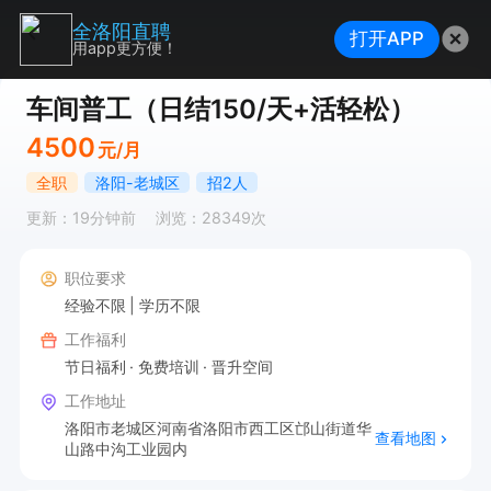
全洛阳直聘
打开APP
用app更方便！
车间普工（日结150/天+活轻松）
4500
元/月
全职
洛阳-老城区
招2人
更新：19分钟前
浏览：28349次
职位要求
经验不限
学历不限
工作福利
节日福利
免费培训
晋升空间
工作地址
洛阳市老城区河南省洛阳市西工区邙山街道华
查看地图
山路中沟工业园内