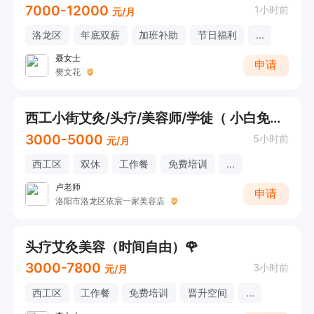
7000-12000
1小时前
元/月
洛龙区
年底双薪
加班补助
节日福利
...
聂女士
申请
樊文花
西工小街艾灸/头疗/美容师/学徒（ 小白免费培训+早9晚5+宝妈班市区可就近分配）
3000-5000
5小时前
元/月
西工区
双休
工作餐
免费培训
...
卢老师
申请
洛阳市洛龙区依宸一家美容店
头疗艾灸美容（时间自由）🌹
3000-7800
3小时前
元/月
西工区
工作餐
免费培训
晋升空间
...