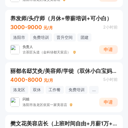
养发师/头疗师（月休+带薪培训+可小白）
3000-9000
2小时前
元/月
洛阳市
免费培训
晋升空间
团建
负责人
申请
古茶匠头道（金科绿都天宸店）
丽都名邸艾灸/美容师/学徒（双休小白宝妈+市区可就近分配）
4000-8000
5小时前
元/月
洛龙区
双休
工作餐
免费培训
...
闪姐
申请
洛阳市洛龙区依宸一家美容店
樊文花美容店长（上班时间自由+月薪1万+洛龙西工就近分配）