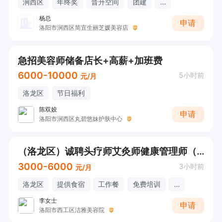
涧西区
年终奖
晋升空间
团建
...
杨总
申请
洛阳市涧西区简宜生丽芝媛美容店
急招美容师储备店长+高薪+加班费
6000-10000
5小时前
元/月
洛龙区
节日福利
陈双姣
申请
洛阳市涧西区丸碧悠妹护肤中心
（洛龙区）诚聘头疗师艾灸师健康管理师（双休学徒）
3000-6000
3小时前
元/月
洛龙区
提供食宿
工作餐
免费培训
...
李女士
申请
洛阳市西工区洁雅美容院