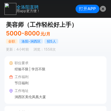
全洛阳直聘
打开APP
用app更方便！
美容师（工作轻松好上手）
5000-8000
元/月
全职
洛阳-涧西区
招5人
更新：4小时前
浏览：1558次
职位要求
经验不限
学历不限
工作福利
节日福利
工作地址
涧西区美伦凤凰大厦