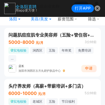
搜索
全洛阳直聘
打开APP
地图
用app更方便！
洛阳
美容/美发
薪资范围
筛选
问题肌痘痘肌专业美容师（五险+管住宿+各类奖金+保底5000+）
5000-8000
3分钟前
元/月
实地核验
涧西区
五险
年终奖
免费培训
...
店长
申请
洛阳市涧西区古月丸碧护肤品中心
头疗养发师（高薪+带薪培训+多门店）
6000-10000
5分钟前
元/月
实地核验
老城区
五险
节日福利