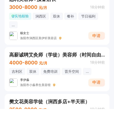
3000-8000
18分钟前
元/月
实地核验
涧西区
双休
餐补
节日福利
...
杨女士
申请
洛阳市涧西区美伊轩美容店
高薪诚聘艾灸师（学徒）美容师（时间自由+有无经验均可+可双休）
4000-8000
18分钟前
元/月
吉利区
双休
免费培训
晋升空间
...
李伊淼
申请
洛阳市小淼养生美容馆
樊文花美容学徒（涧西多店+半天班）
3500-8000
19分钟前
元/月