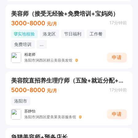
美容师（接受无经验+免费培训+宝妈岗）
3000-8000
17分钟前
元/月
实地核验
洛龙区
节日福利
工作餐
免费培训
...
柏老师
申请
洛阳市涧西区耕云美容美发馆
美容院直招养生理疗师（五险+就近分配+节日福利）
5000-8000
17分钟前
元/月
洛阳市
苏静怡
申请
洛阳市涧西区爱美莱美容服务馆
急聘美容师+预备店长