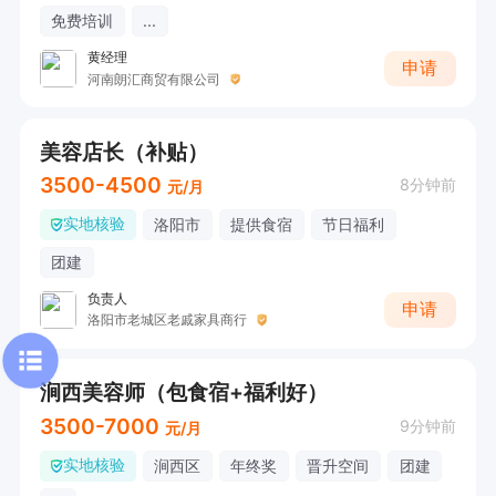
免费培训
...
黄经理
申请
河南朗汇商贸有限公司
美容店长（补贴）
3500-4500
8分钟前
元/月
实地核验
洛阳市
提供食宿
节日福利
团建
负责人
申请
洛阳市老城区老戚家具商行
涧西美容师（包食宿+福利好）
3500-7000
9分钟前
元/月
实地核验
涧西区
年终奖
晋升空间
团建