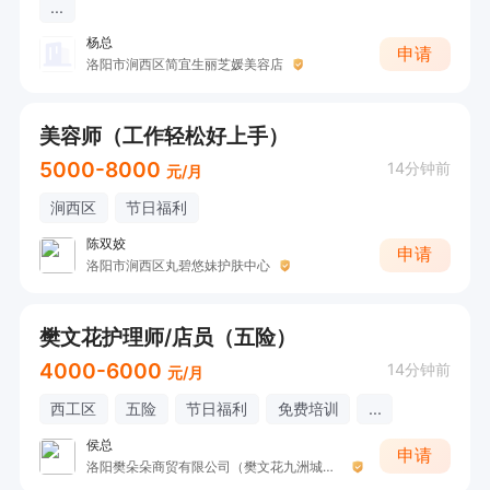
...
杨总
申请
洛阳市涧西区简宜生丽芝媛美容店
美容师（工作轻松好上手）
5000-8000
14分钟前
元/月
涧西区
节日福利
陈双姣
申请
洛阳市涧西区丸碧悠妹护肤中心
樊文花护理师/店员（五险）
4000-6000
14分钟前
元/月
西工区
五险
节日福利
免费培训
...
侯总
申请
洛阳樊朵朵商贸有限公司（樊文花九洲城瑞园店）