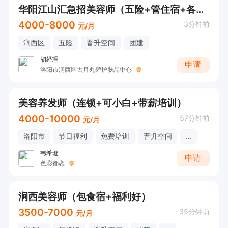
华阳江山汇急招美容师（五险+管住宿+各类奖金+保底4000+）
4000-8000
3分钟前
元/月
涧西区
五险
晋升空间
团建
胡经理
申请
洛阳市涧西区古月丸碧护肤品中心
美容养发师（连锁+可小白+带薪培训）
4000-10000
57分钟前
元/月
洛阳市
节日福利
免费培训
晋升空间
...
韦希璇
申请
色彩都恋
涧西美容师（包食宿+福利好）
3500-7000
35分钟前
元/月