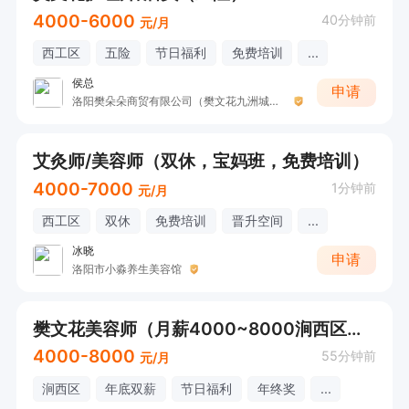
4000-6000
40分钟前
元/月
西工区
五险
节日福利
免费培训
...
侯总
申请
洛阳樊朵朵商贸有限公司（樊文花九洲城瑞园店）
艾灸师/美容师（双休，宝妈班，免费培训）
4000-7000
1分钟前
元/月
西工区
双休
免费培训
晋升空间
...
冰晓
申请
洛阳市小淼养生美容馆
樊文花美容师（月薪4000~8000涧西区就近安排）
4000-8000
55分钟前
元/月
涧西区
年底双薪
节日福利
年终奖
...