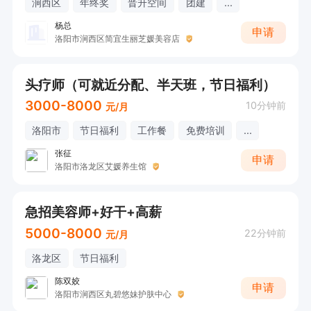
涧西区
年终奖
晋升空间
团建
...
杨总
申请
洛阳市涧西区简宜生丽芝媛美容店
头疗师（可就近分配、半天班，节日福利）
3000-8000
10分钟前
元/月
洛阳市
节日福利
工作餐
免费培训
...
张征
申请
洛阳市洛龙区艾媛养生馆
急招美容师+好干+高薪
5000-8000
22分钟前
元/月
洛龙区
节日福利
陈双姣
申请
洛阳市涧西区丸碧悠妹护肤中心