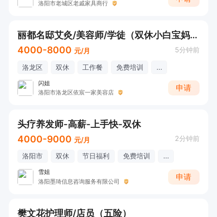
洛阳市老城区老戚家具商行
丽都名邸艾灸/美容师/学徒（双休小白宝妈+市区可就近分配）
4000-8000
5分钟前
元/月
洛龙区
双休
工作餐
免费培训
...
闪姐
申请
洛阳市洛龙区依宸一家美容店
头疗养发师-高薪-上手快-双休
4000-9000
2分钟前
元/月
洛阳市
双休
节日福利
免费培训
...
雪姐
申请
洛阳墨琦信息咨询服务有限公司
樊文花护理师/店员（五险）