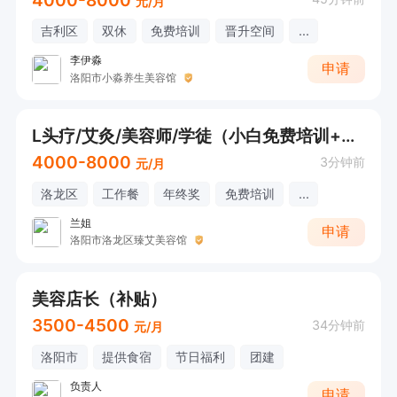
元/月
吉利区
双休
免费培训
晋升空间
...
李伊淼
申请
洛阳市小淼养生美容馆
L头疗/艾灸/美容师/学徒（小白免费培训+早9晚5+宝妈班就近分配）
4000-8000
3分钟前
元/月
洛龙区
工作餐
年终奖
免费培训
...
兰姐
申请
洛阳市洛龙区臻艾美容馆
美容店长（补贴）
3500-4500
34分钟前
元/月
洛阳市
提供食宿
节日福利
团建
负责人
申请