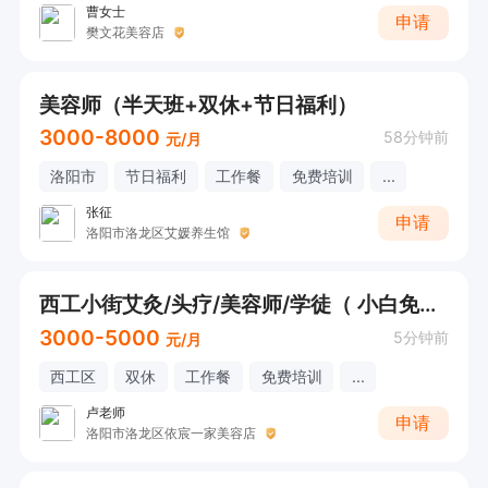
曹女士
申请
樊文花美容店
美容师（半天班+双休+节日福利）
3000-8000
58分钟前
元/月
洛阳市
节日福利
工作餐
免费培训
...
张征
申请
洛阳市洛龙区艾媛养生馆
西工小街艾灸/头疗/美容师/学徒（ 小白免费培训+早9晚5+宝妈班市区可就近分配）
3000-5000
5分钟前
元/月
西工区
双休
工作餐
免费培训
...
卢老师
申请
洛阳市洛龙区依宸一家美容店