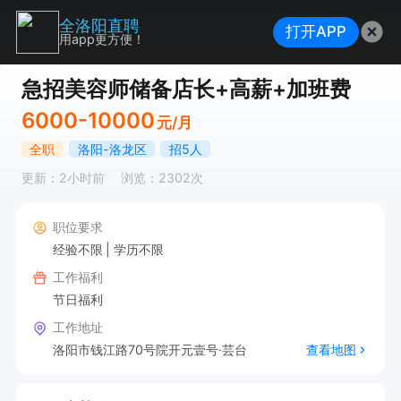
全洛阳直聘
打开APP
用app更方便！
急招美容师储备店长+高薪+加班费
6000-10000
元/月
全职
洛阳-洛龙区
招5人
更新：2小时前
浏览：2302次
职位要求
经验不限
学历不限
工作福利
节日福利
工作地址
洛阳市钱江路70号院开元壹号·芸台
查看地图