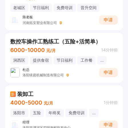
老城区
节日福利
免费培训
晋升空间
陈老板
申请
河南拓安塑业有限公司
数控车操作工熟练工（五险+活简单）
6000-10000
14分钟前
元/月
涧西区
提供食宿
节日福利
工作餐
...
杜总
申请
洛阳镁庭机械制造有限公司
装卸工
新
4000-5000
1分钟前
元/月
洛阳市
五险
年终奖
免费培训
...
经理
申请
洛阳市瀍河区四明海鲜批发中心