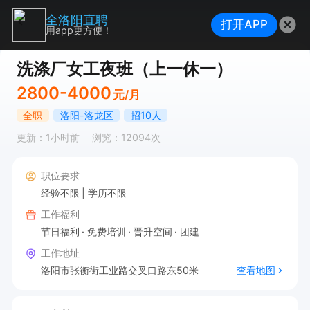
全洛阳直聘
打开APP
用app更方便！
洗涤厂女工夜班（上一休一）
2800-4000
元/月
全职
洛阳-洛龙区
招10人
更新：1小时前
浏览：12094次
职位要求
经验不限
学历不限
工作福利
节日福利
免费培训
晋升空间
团建
工作地址
洛阳市张衡街工业路交叉口路东50米
查看地图