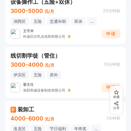
设备操作工（五险+双休）
3000-5000
20分钟前
元/月
涧西区
五险
交通补助
双休
...
王宇岸
申请
科迪巨尔乳业洛阳有限公司
线切割学徒（管住）
3000-4000
15分钟前
元/月
伊滨区
五险
房补
翟主任
申请
洛阳和诚设备制造有限公司
收藏
装卸工
分享
新
4000-6000
1分钟前
元/月
洛龙区
五险
节日福利
年终奖
...