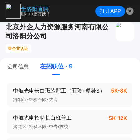
全洛阳直聘
打开APP
用app更方便！
北京外企人力资源服务河南有限公
司洛阳分公司
企业认证
在招职位 · 9
公司信息
中航光电长白班装配工（五险+餐补S）
5K-8K
洛阳市
经验不限
大专
中航光电招聘长白班普工
5K-12K
洛龙区
经验不限
中专/技校