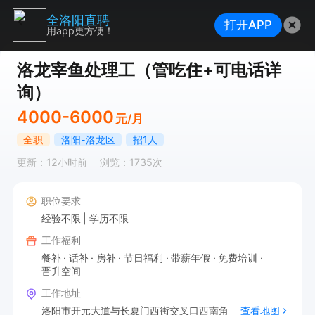
全洛阳直聘
打开APP
用app更方便！
洛龙宰鱼处理工（管吃住+可电话详
询）
4000-6000
元/月
全职
洛阳-洛龙区
招1人
更新：12小时前
浏览：1735次
职位要求
经验不限
学历不限
工作福利
餐补
话补
房补
节日福利
带薪年假
免费培训
晋升空间
工作地址
洛阳市开元大道与长夏门西街交叉口西南角
查看地图