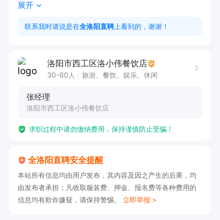
展开
注意事项。

任职资格技能要求:需具备宰杀鱼类和片鱼技能，
联系我时请说是在
全洛阳直聘
上看到的，谢谢！
熟悉后厨操作流程，部分岗位要求有水产养殖或厨
师经验身体条件:需符合餐饮行业健康标准(可办理
洛阳市西工区洛小伟餐饮店
健康证)，无不良好和记录。
30-60人
旅游、餐饮、娱乐、休闲
张经理
洛阳市西工区洛小伟餐饮店
求职过程中请勿缴纳费用，保持谨慎防止受骗！
全洛阳直聘安全提醒
本站所有信息均由用户发布，其内容及因之产生的后果，均
由发布者承担；凡收取服装费、押金、报名费等各种费用的
信息均有欺诈嫌疑，请保持警惕。
立即举报 >