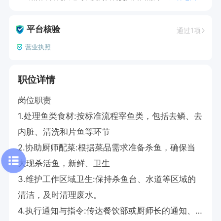
平台核验
通过1项
营业执照
职位详情
岗位职责

1.处理鱼类食材:按标准流程宰鱼类，包括去鳞、去
内脏、清洗和片鱼等环节

2.协助厨师配菜:根据菜品需求准备杀鱼，确保当
大现杀活鱼，新鲜、卫生

3.维护工作区域卫生:保持杀鱼台、水道等区域的
清洁，及时清理废水。

4.执行通知与指令:传达餐饮部或厨师长的通知、