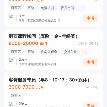
涧西区
五险
免费培训
晋升空间
...
女士
申请
洛阳市西工区黑蜂公社食品店
涧西课程顾问（五险一金+年终奖）
8000-20000
06-11 08:43
元/月
涧西区
五险
住房公积金
交通补助
...
易女士
申请
北京中税网控股股份有限公司
客资服务专员（早8：10-17：30+双休）
3000-7000
4小时前
元/月
涧西区
郭女士
申请