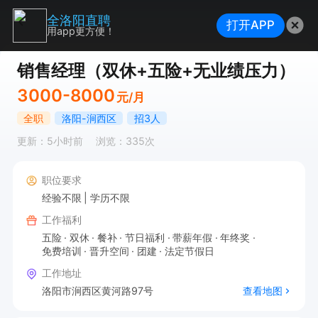
全洛阳直聘
打开APP
用app更方便！
销售经理（双休+五险+无业绩压力）
3000-8000
元/月
全职
洛阳-涧西区
招3人
更新：5小时前
浏览：335次
职位要求
经验不限
学历不限
工作福利
五险
双休
餐补
节日福利
带薪年假
年终奖
免费培训
晋升空间
团建
法定节假日
工作地址
洛阳市涧西区黄河路97号
查看地图