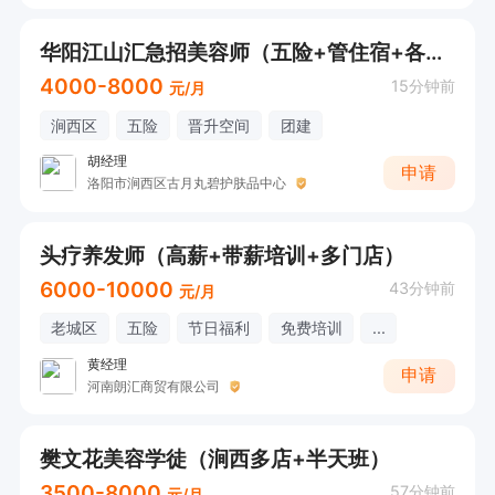
华阳江山汇急招美容师（五险+管住宿+各类奖金+保底4000+）
4000-8000
15分钟前
元/月
涧西区
五险
晋升空间
团建
胡经理
申请
洛阳市涧西区古月丸碧护肤品中心
头疗养发师（高薪+带薪培训+多门店）
6000-10000
43分钟前
元/月
老城区
五险
节日福利
免费培训
...
黄经理
申请
河南朗汇商贸有限公司
樊文花美容学徒（涧西多店+半天班）
3500-8000
57分钟前
元/月