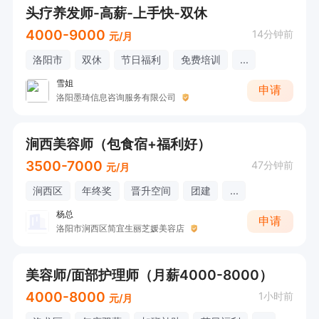
头疗养发师-高薪-上手快-双休
4000-9000
14分钟前
元/月
洛阳市
双休
节日福利
免费培训
...
雪姐
申请
洛阳墨琦信息咨询服务有限公司
涧西美容师（包食宿+福利好）
3500-7000
47分钟前
元/月
涧西区
年终奖
晋升空间
团建
...
杨总
申请
洛阳市涧西区简宜生丽芝媛美容店
美容师/面部护理师（月薪4000-8000）
4000-8000
1小时前
元/月