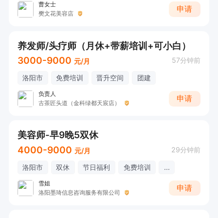
曹女士
申请
樊文花美容店
养发师/头疗师（月休+带薪培训+可小白）
3000-9000
57分钟前
元/月
洛阳市
免费培训
晋升空间
团建
负责人
申请
古茶匠头道（金科绿都天宸店）
美容师-早9晚5双休
4000-9000
29分钟前
元/月
洛阳市
双休
节日福利
免费培训
...
雪姐
申请
洛阳墨琦信息咨询服务有限公司