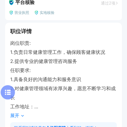
平台核验
通过2项
营业执照
实地核验
职位详情
岗位职责:

1.负责日常健康管理工作，确保顾客健康状况

2.提供专业的健康管理咨询服务

任职要求:

1.具备良好的沟通能力和服务意识

2.对健康管理领域有浓厚兴趣，愿意不断学习和成
长

工作地址：

展开
间隙，西工，洛龙多店各个区域可就近分配