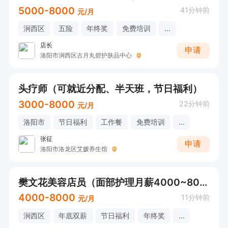
5000-8000
41分钟前
元/月
涧西区
五险
年终奖
免费培训
...
店长
申请
洛阳市涧西区古月丸碧护肤品中心
头疗师（可就近分配、半天班，节日福利）
3000-8000
22分钟前
元/月
洛阳市
节日福利
工作餐
免费培训
...
张征
申请
洛阳市洛龙区艾媛养生馆
樊文花美容店员（面部护理月薪4000~8000）
4000-8000
11分钟前
元/月
涧西区
年底双薪
节日福利
年终奖
...