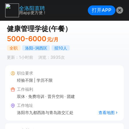
全洛阳直聘
打开APP
用app更方便！
健康管理学徒(午餐）
5000-6000
元/月
全职
洛阳-涧西区
招10人
更新：1小时前
浏览：3935次
职位要求
经验不限
学历不限
工作福利
双休
免费培训
晋升空间
团建
工作地址
洛阳市九都西路与青岛路交汇处
查看地图