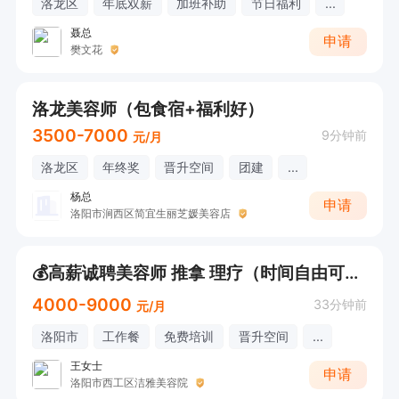
洛龙区
年底双薪
加班补助
节日福利
...
聂总
申请
樊文花
洛龙美容师（包食宿+福利好）
3500-7000
9分钟前
元/月
洛龙区
年终奖
晋升空间
团建
...
杨总
申请
洛阳市涧西区简宜生丽芝媛美容店
💰高薪诚聘美容师 推拿 理疗（时间自由可双休）
4000-9000
33分钟前
元/月
洛阳市
工作餐
免费培训
晋升空间
...
王女士
申请
洛阳市西工区洁雅美容院