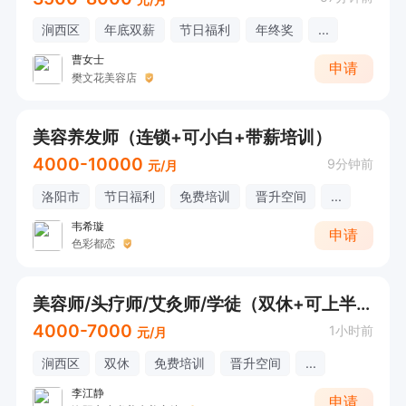
涧西区
年底双薪
节日福利
年终奖
...
曹女士
申请
樊文花美容店
美容养发师（连锁+可小白+带薪培训）
4000-10000
9分钟前
元/月
洛阳市
节日福利
免费培训
晋升空间
...
韦希璇
申请
色彩都恋
美容师/头疗师/艾灸师/学徒（双休+可上半天班）
4000-7000
1小时前
元/月
涧西区
双休
免费培训
晋升空间
...
李江静
申请