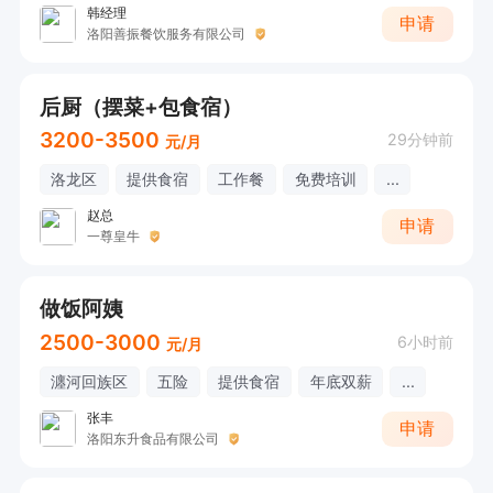
韩经理
申请
洛阳善振餐饮服务有限公司
后厨（摆菜+包食宿）
3200-3500
29分钟前
元/月
洛龙区
提供食宿
工作餐
免费培训
...
赵总
申请
一尊皇牛
做饭阿姨
2500-3000
6小时前
元/月
瀍河回族区
五险
提供食宿
年底双薪
...
张丰
申请
洛阳东升食品有限公司