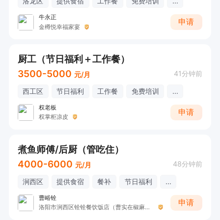
洛龙区
提供食宿
工作餐
免费培训
...
牛永正
申请
金樽悦幸福家宴
厨工（节日福利＋工作餐）
3500-5000
41分钟前
元/月
西工区
节日福利
工作餐
免费培训
...
权老板
申请
权掌柜凉皮
煮鱼师傅/后厨（管吃住）
4000-6000
48分钟前
元/月
涧西区
提供食宿
餐补
节日福利
...
曹峪铨
申请
洛阳市涧西区铨铨餐饮饭店（曹实在椒麻鱼.鱼杂火锅）