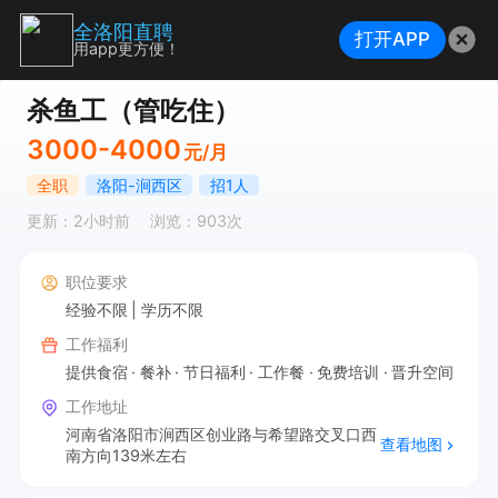
全洛阳直聘
打开APP
用app更方便！
杀鱼工（管吃住）
3000-4000
元/月
全职
洛阳-涧西区
招1人
更新：2小时前
浏览：903次
职位要求
经验不限
学历不限
工作福利
提供食宿
餐补
节日福利
工作餐
免费培训
晋升空间
工作地址
河南省洛阳市涧西区创业路与希望路交叉口西
查看地图
南方向139米左右