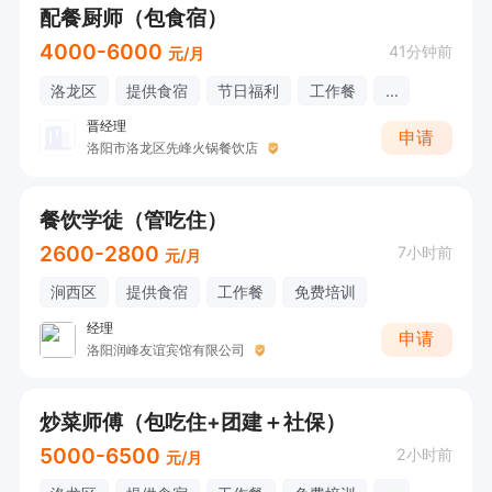
配餐厨师（包食宿）
4000-6000
41分钟前
元/月
洛龙区
提供食宿
节日福利
工作餐
...
晋经理
申请
洛阳市洛龙区先峰火锅餐饮店
餐饮学徒（管吃住）
2600-2800
7小时前
元/月
涧西区
提供食宿
工作餐
免费培训
经理
申请
洛阳润峰友谊宾馆有限公司
炒菜师傅（包吃住+团建＋社保）
5000-6500
2小时前
元/月