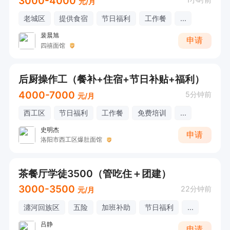
3000-4000
元/月
老城区
提供食宿
节日福利
工作餐
...
裴晨旭
申请
四禧面馆
后厨操作工（餐补+住宿+节日补贴+福利）
4000-7000
5分钟前
元/月
西工区
节日福利
工作餐
免费培训
...
史明杰
申请
洛阳市西工区爆肚面馆
茶餐厅学徒3500（管吃住＋团建）
3000-3500
22分钟前
元/月
瀍河回族区
五险
加班补助
节日福利
...
吕静
申请