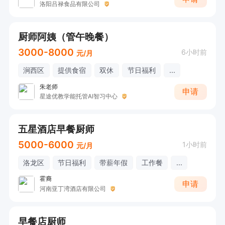
洛阳吕禄食品有限公司
厨师阿姨（管午晚餐）
3000-8000
6小时前
元/月
涧西区
提供食宿
双休
节日福利
...
朱老师
申请
星途优教学能托管AI智习中心
五星酒店早餐厨师
5000-6000
1小时前
元/月
洛龙区
节日福利
带薪年假
工作餐
...
霍裔
申请
河南亚丁湾酒店有限公司
早餐店厨师