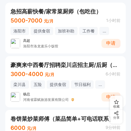
急招高薪快餐/家常菜厨师（包吃住）
5000-7000
1小时前
元/月
洛阳市
提供食宿
加班补助
工作餐
...
高超
申请
洛阳市洛龙速乐小饭馆
豪爽来中西餐厅招聘栾川店招主厨/后厨（管吃住）
3000-4000
6小时前
元/月
栾川县
五险
提供食宿
节日福利
...
杨总
申请
河南省霖赋旅游发展有限公司
收藏
卷饼菜炒菜师傅（菜品简单+可电话联系）
分享
6000
9分钟前
元/月