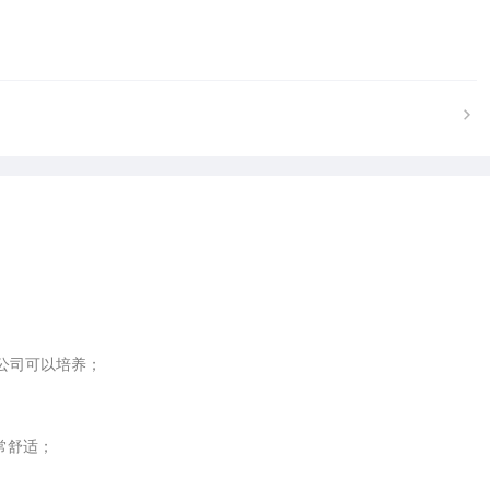
司可以培养； 

舒适； 
