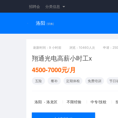
招聘会
分类信息
洛阳
[切换]
刷新时间：9 小时前
浏览：10460人次
申请：25
翔通光电高薪小时工x
4500-7000元/月
五险
餐补
定期体检
免费培训
节日
洛阳 - 洛龙区
不限经验
中专/技校
招