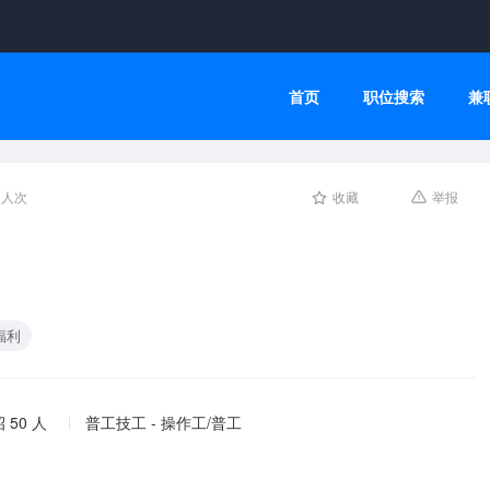
首页
职位搜索
兼
0人次
收藏
举报
福利
 50 人
普工技工 - 操作工/普工