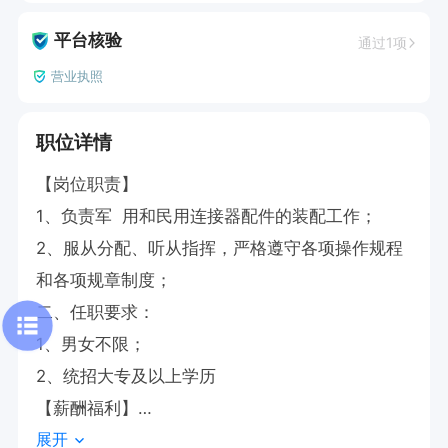
平台核验
通过1项
营业执照
职位详情
【岗位职责】

1、负责军  用和民用连接器配件的装配工作；

2、服从分配、听从指挥，严格遵守各项操作规程
和各项规章制度； 

二、任职要求：

1、男女不限；

2、统招大专及以上学历

【薪酬福利】

展开
1、试用期为1-3个月，实行保护性工资3500元； 
