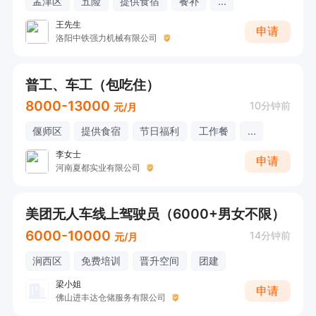
孟津区
五险
提供食宿
餐补
...
王先生
申请
洛阳中铁强力机械有限公司
普工、车工（包吃住）
8000-13000
10分钟前
元/月
偃师区
提供食宿
节日福利
工作餐
...
李女士
申请
河南夏都实业有限公司
美团无人车线上驾驶员（6000+男女不限）
6000-10000
14分钟前
元/月
涧西区
免费培训
晋升空间
团建
梁小姐
申请
佛山进丰达仓储服务有限公司