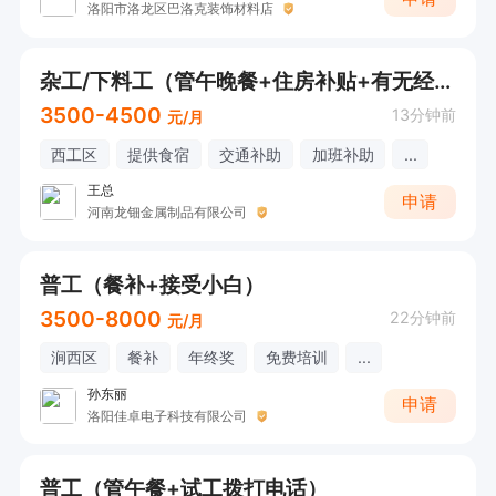
洛阳市洛龙区巴洛克装饰材料店
杂工/下料工（管午晚餐+住房补贴+有无经验均可）
3500-4500
13分钟前
元/月
西工区
提供食宿
交通补助
加班补助
...
王总
申请
河南龙钿金属制品有限公司
普工（餐补+接受小白）
3500-8000
22分钟前
元/月
涧西区
餐补
年终奖
免费培训
...
孙东丽
申请
洛阳佳卓电子科技有限公司
普工（管午餐+试工拨打电话）