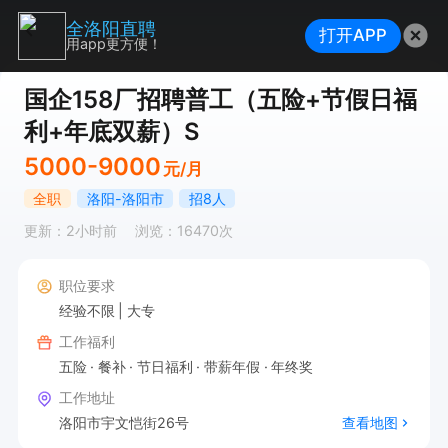
全洛阳直聘
打开APP
用app更方便！
国企158厂招聘普工（五险+节假日福
利+年底双薪）S
5000-9000
元/月
全职
洛阳-洛阳市
招8人
更新：2小时前
浏览：16470次
职位要求
经验不限
大专
工作福利
五险
餐补
节日福利
带薪年假
年终奖
工作地址
洛阳市宇文恺街26号
查看地图