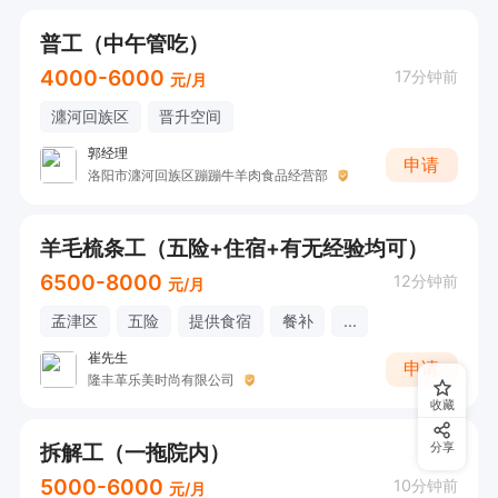
普工（中午管吃）
4000-6000
17分钟前
元/月
瀍河回族区
晋升空间
郭经理
申请
洛阳市瀍河回族区蹦蹦牛羊肉食品经营部
羊毛梳条工（五险+住宿+有无经验均可）
6500-8000
12分钟前
元/月
孟津区
五险
提供食宿
餐补
...
崔先生
申请
隆丰革乐美时尚有限公司
收藏
拆解工（一拖院内）
分享
5000-6000
10分钟前
元/月