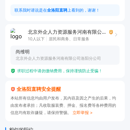
2、试用期满且通过出徒考试后，工资制度转为全
联系我时请说是在
全洛阳直聘
上看到的，谢谢！
额计件工资制，月均5000-12000元/月，上不封
顶； 

北京外企人力资源服务河南有限公司洛阳分公司
3、入职与劳务公司签订劳务外包合同，并按照国
10人以下
居民和商务、日常服务
家规定缴纳五险:(养老、医疗、工伤、生育、失业
尚维明
保险)； 

北京外企人力资源服务河南有限公司洛阳分公司
4、享受公司的其他各项福利； 

求职过程中请勿缴纳费用，保持谨慎防止受骗！
5、公司有食堂，每天补助10元餐费；  

职位福利：节日福利、加班补助、五险、餐补、高
全洛阳直聘安全提醒
温补贴

本站所有信息均由用户发布，其内容及因之产生的后果，均
职位亮点：恒温车间 坐式工作 计件工资 多劳多得

由发布者承担；凡收取服装费、押金、报名费等各种费用的
【点击申请职位，线上投递简历，即可电话联系
信息均有欺诈嫌疑，请保持警惕。
立即举报 >
我】
相似的职位