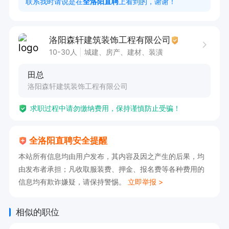
联系我时请说是在
全洛阳直聘
上看到的，谢谢！
1、良好的办公环境，带薪培训；

2、公司工作氛围融洽，无上下级压力；

洛阳森轩建筑装饰工程有限公司
3、底薪+高提成+奖金+激励+补贴+法定节带薪休
10-30人
城建、房产、建材、装潢
假+带薪年假等，综合工资5000~8000+。优秀者
田总
薪资过万。

洛阳森轩建筑装饰工程有限公司
工作时间:8:30-18:00，午休2小时。

求职过程中请勿缴纳费用，保持谨慎防止受骗！
【点击申请职位，投递简历，即可电话联系我】
全洛阳直聘安全提醒
本站所有信息均由用户发布，其内容及因之产生的后果，均
由发布者承担；凡收取服装费、押金、报名费等各种费用的
信息均有欺诈嫌疑，请保持警惕。
立即举报 >
相似的职位