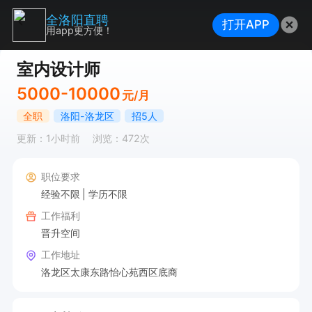
全洛阳直聘
打开APP
用app更方便！
室内设计师
5000-10000
元/月
全职
洛阳-洛龙区
招5人
更新：1小时前
浏览：472次
职位要求
经验不限
学历不限
工作福利
晋升空间
工作地址
洛龙区太康东路怡心苑西区底商