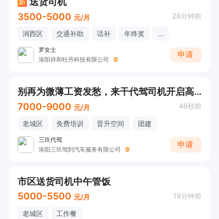
送货司机
新
3500-5000
28分钟前
元/月
涧西区
交通补助
话补
年终奖
...
罗女士
申请
洛阳祥和牡丹科技有限公司
别再为微薄工资发愁，来干代驾司机开启高收入吧
7000-9000
48秒前
元/月
老城区
免费培训
晋升空间
团建
三玖代驾
申请
洛阳三玖驾到汽车服务有限公司
市区送货司机中午管饭
5000-5500
19分钟前
元/月
老城区
工作餐