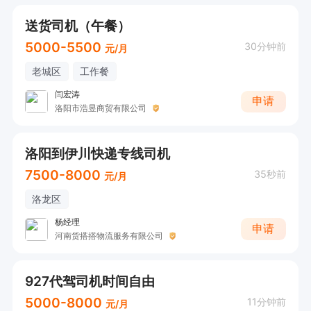
期待有冲劲、有想法的你加入，一起在洛阳市市场
送货司机（午餐）
共创佳绩，实现个人与团队的双向成长！
5000-5500
30分钟前
元/月
老城区
工作餐
闫宏涛
申请
洛阳市浩昱商贸有限公司
洛阳到伊川快递专线司机
7500-8000
35秒前
元/月
洛龙区
杨经理
申请
河南货搭搭物流服务有限公司
927代驾司机时间自由
5000-8000
11分钟前
元/月