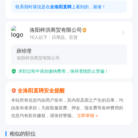
反馈市场竞品动态与终端客户需求

联系我时请说是在
全洛阳直聘
上看到的，谢谢！
任职要求：

1. 年龄20-45岁，有快消品、乳制品配送经验优先

洛阳梓洪商贸有限公司
2. 熟悉洛阳城区区域商圈、社区分布，本地户籍
10人以下
日用品、百货
或长期在洛阳城区生活者优先

薛经理
3. 能吃苦耐劳，有较强的目标感与抗压能力，接
洛阳梓洪商贸有限公司
受户外跑店、终端走访等工作模式

求职过程中请勿缴纳费用，保持谨慎防止受骗！
4. 品行端正，责任心强

薪资福利：

全洛阳直聘安全提醒
 底薪2800+200全勤+提层，综合工资保底工资40
本站所有信息均由用户发布，其内容及因之产生的后果，均
00+

由发布者承担；凡收取服装费、押金、报名费等各种费用的
招聘人数：2名

信息均有欺诈嫌疑，请保持警惕。
立即举报 >
工作地点：洛阳瀍河区和老城区（按需求分配）

联系人：薛经理

相似的职位