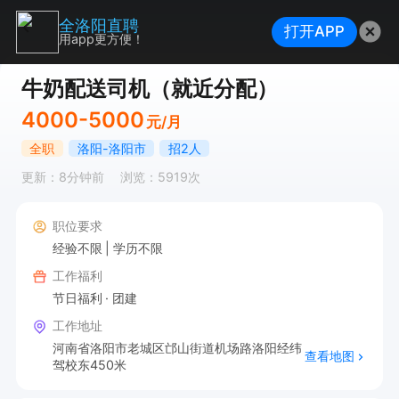
全洛阳直聘
打开APP
用app更方便！
牛奶配送司机（就近分配）
4000-5000
元/月
全职
洛阳-洛阳市
招2人
更新：8分钟前
浏览：5919次
职位要求
经验不限
学历不限
工作福利
节日福利
团建
工作地址
河南省洛阳市老城区邙山街道机场路洛阳经纬
查看地图
驾校东450米