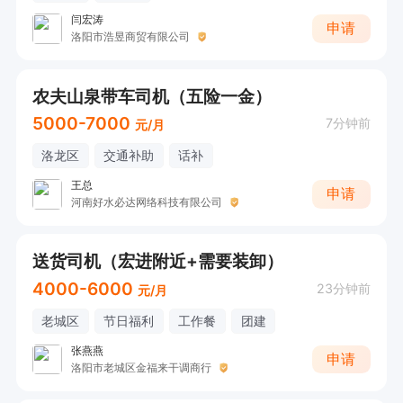
闫宏涛
申请
洛阳市浩昱商贸有限公司
农夫山泉带车司机（五险一金）
5000-7000
7分钟前
元/月
洛龙区
交通补助
话补
王总
申请
河南好水必达网络科技有限公司
送货司机（宏进附近+需要装卸）
4000-6000
23分钟前
元/月
老城区
节日福利
工作餐
团建
张燕燕
申请
洛阳市老城区金福来干调商行