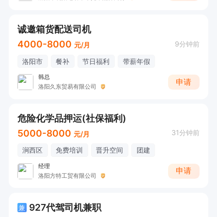
诚邀箱货配送司机
4000-8000
9分钟前
元/月
洛阳市
餐补
节日福利
带薪年假
韩总
申请
洛阳久东贸易有限公司
危险化学品押运(社保福利)
5000-8000
31分钟前
元/月
涧西区
免费培训
晋升空间
团建
经理
申请
洛阳方特工贸有限公司
927代驾司机兼职
兼