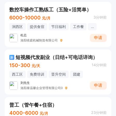
数控车操作工熟练工（五险+活简单）
6000-10000
3分钟前
元/月
涧西区
提供食宿
节日福利
工作餐
...
杜总
申请
洛阳镁庭机械制造有限公司
短视频代发副业（日结+可电话详询）
兼
150-300
14分钟前
元/天
西工区
免费培训
晋升空间
团建
刘先生
申请
洛阳泰温馨企业管理有限公司0
普工（管午餐+住宿）
4000-6000
23分钟前
元/月