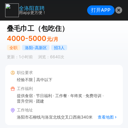
全洛阳直聘
打开APP
用app更方便！
叠毛巾工（包吃住）
4000-5000
元/月
全职
洛阳-高新区
招3人
更新：1小时前
浏览：6640次
职位要求
经验不限
高中以下
工作福利
提供食宿
节日福利
工作餐
年终奖
免费培训
晋升空间
团建
工作地址
洛阳市石柳线与洛宜北线交叉口西南340米
查看地图