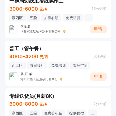
一拖周边线束接线操作工
3000-6000
16分钟前
元/月
涧西区
五险
加班补助
免费培训
...
李经理
申请
洛阳冠杰软轴控制器有限公司
普工（管午餐）
4000-4200
8分钟前
元/月
西工区
节日福利
免费培训
晋升空间
展硕门窗
申请
洛阳市西工区展硕门窗商行
专线送货员(月薪8K)
6000-8000
2分钟前
元/月
涧西区
五险
住房公积金
提供食宿
...