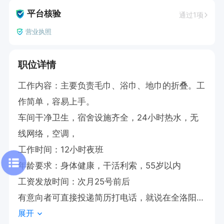
平台核验
通过1项
营业执照
职位详情
工作内容：主要负责毛巾、浴巾、地巾的折叠。工
作简单，容易上手。

车间干净卫生，宿舍设施齐全，24小时热水，无
线网络，空调，

工作时间：12小时夜班

年龄要求：身体健康，干活利索，55岁以内

工资发放时间：次月25号前后

有意向者可直接投递简历打电话，就说在全洛阳直
展开
聘上看到的。