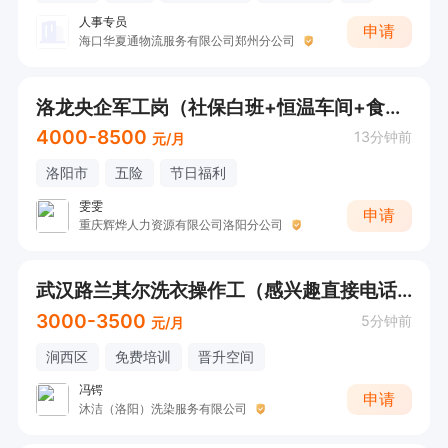
人事专员
申请
海口华夏通物流服务有限公司郑州分公司
洛龙央企军工岗（社保白班+恒温车间+食宿舒适）
4000-8500
13分钟前
元/月
洛阳市
五险
节日福利
雯雯
申请
重庆辉烨人力资源有限公司洛阳分公司
武汉路兰其尔洗衣操作工（感兴趣直接电话联系）
3000-3500
5分钟前
元/月
涧西区
免费培训
晋升空间
冯锷
申请
沐洁（洛阳）洗染服务有限公司