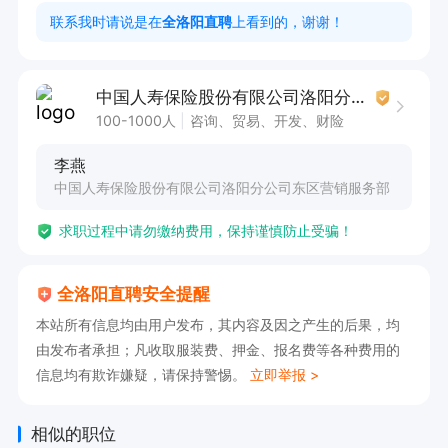
任职要求:

联系我时请说是在
全洛阳直聘
上看到的，谢谢！
1.具备出色的沟通能力和服务意识，能够有效应对
客户需求;

中国人寿保险股份有限公司洛阳分公司东区营销服务部
2.能够在快节奏环境中保持积极的工作态度，完成
100-1000人
咨询、贸易、开发、财险
任务工作;

李燕
3.具有团队合作精神，能够与团队成员有效沟通，
中国人寿保险股份有限公司洛阳分公司东区营销服务部
共同完成工作。

求职过程中请勿缴纳费用，保持谨慎防止受骗！
工作时间:

早上8:25-11:30下午14:00-16:30

全洛阳直聘安全提醒
周六周天双休！！法定节假日休息！！
本站所有信息均由用户发布，其内容及因之产生的后果，均
由发布者承担；凡收取服装费、押金、报名费等各种费用的
信息均有欺诈嫌疑，请保持警惕。
立即举报 >
相似的职位