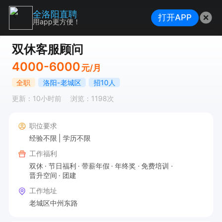
全洛阳直聘
打开APP
用app更方便！
双休客服顾问
4000-6000
元/月
全职
洛阳-老城区
招10人
更新：10小时前
浏览：1198次
职位要求
经验不限
学历不限
工作福利
双休
节日福利
带薪年假
年终奖
免费培训
晋升空间
团建
工作地址
老城区中州东路