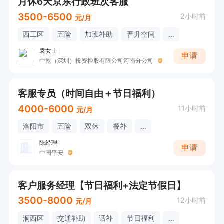
月休6天京东行政班次客服
3500-6500
2小时前
元/月
西工区
五险
加班补助
晋升空间
...
袁女士
申请
中乾（深圳）投资控股有限公司河南分公司
客服专员（时间自由＋节日福利）
4000-6000
11小时前
元/月
洛阳市
五险
双休
餐补
...
陈经理
申请
中国平安
客户服务经理【节日福利+法定节假日】
3500-8000
12小时前
元/月
涧西区
交通补助
话补
节日福利
...