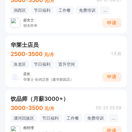
元/月
涧西区
节日福利
工作餐
免费培训
...
赵女士
申请
胡夫炸串
华莱士店员
2500-3500
1天前
元/月
洛龙区
节日福利
晋升空间
店长
申请
华莱士·全鸡汉堡（建华新园店）
饮品师（月薪3000+）
3000-3500
05-25 05:59
元/月
瀍河回族区
节日福利
工作餐
免费培训
...
程经理
申请