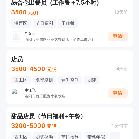
易合仓出餐员（工作餐＋7.5小时）
3500
18天前
元/月
涧西区
节日福利
工作餐
刘女士
申请
洛阳市涧西区菲菲家餐饮店（个体工商户）
店员
3500-4500
4天前
元/月
西工区
免费培训
晋升空间
团建
牛江飞
申请
洛阳市西工区麦牛餐饮店
甜品店员（节日福利+午餐）
3200-5000
22分钟前
元/月
西工区
加班补助
节日福利
带薪年假
...