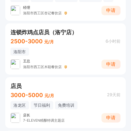
经理
申请
洛阳市西工区杏记餐饮店
连锁炸鸡点店员（洛宁店）
2500-3000
6小时前
元/月
洛阳市
王总
申请
洛阳市西工区木聪餐饮店
店员
3000-5000
29天前
元/月
洛龙区
节日福利
免费培训
店长
申请
7-ELEVEN精酿特调主题店