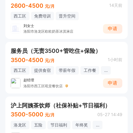
2600-4500
14天前
元/月
西工区
免费培训
晋升空间
刘女士
申请
洛阳市洛龙区欧欧奶茶冰淇淋店
服务员（无责3500+管吃住+保险）
3500-4500
1小时前
元/月
西工区
提供食宿
带薪年假
工作餐
...
赵经理
申请
洛阳市西工区吼堂餐饮店
沪上阿姨茶饮师（社保补贴+节日福利）
3500-5000
05-27 14:49
元/月
洛龙区
五险
节日福利
年终奖
...