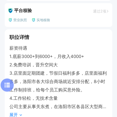
平台核验
通过2项
营业执照
实地核验
职位详情
薪资待遇                                                  

1.底薪3000+到6000+，月收入4000+

2.免费培训，晋升空间大

3.店里面定期团建，节假日福利多多，店里面福利
多多，洛阳市各大综合商场就近安排分配，8小时
工作制排班，给每个员工购买意外险。

4.工作轻松，无技术含量

公司主要从事关东煮，在洛阳市区各县区大型商场
展开
都有分店，关东煮本质是丸子串串+汤底+酱料+服