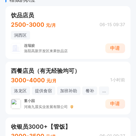
饮品店员
2500-3000
06-15 09:37
元/月
涧西区
连瑞姣
申请
洛阳高新开发区来果饮品店
西餐店员（有无经验均可）
3000-4000
1小时前
元/月
洛龙区
提供食宿
加班补助
餐补
...
董小园
申请
河南九晨实业发展有限公司
收银员3000+【管饭】
3000-3500
06-01 09:27