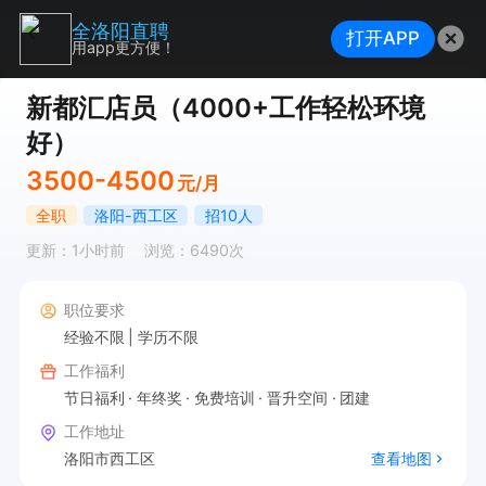
全洛阳直聘
打开APP
用app更方便！
新都汇店员（4000+工作轻松环境
好）
3500-4500
元/月
全职
洛阳-西工区
招10人
更新：1小时前
浏览：6490次
职位要求
经验不限
学历不限
工作福利
节日福利
年终奖
免费培训
晋升空间
团建
工作地址
洛阳市西工区
查看地图