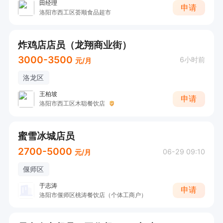
田经理
申请
洛阳市西工区荟顺食品超市
炸鸡店店员（龙翔商业街）
3000-3500
6小时前
元/月
洛龙区
王柏坡
申请
洛阳市西工区木聪餐饮店
蜜雪冰城店员
2700-5000
06-29 09:10
元/月
偃师区
于志涛
申请
洛阳市偃师区桃涛餐饮店（个体工商户）