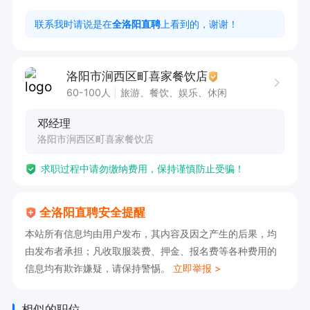
务+鲜汤，制作非常简单，易上手，店里面干净整
联系我时请说是在
全洛阳直聘
上看到的，谢谢！
洁，环境好，公司气氛融洽，欢迎大家加入！！！
洛阳市涧西区町喜家餐饮店
60-100人
旅游、餐饮、娱乐、休闲
邓经理
洛阳市涧西区町喜家餐饮店
求职过程中请勿缴纳费用，保持谨慎防止受骗！
全洛阳直聘安全提醒
本站所有信息均由用户发布，其内容及因之产生的后果，均
由发布者承担；凡收取服装费、押金、报名费等各种费用的
信息均有欺诈嫌疑，请保持警惕。
立即举报 >
相似的职位