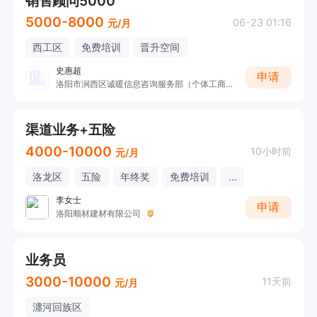
销售顾问5000
5000-8000
06-23 01:16
元/月
西工区
免费培训
晋升空间
史惠超
申请
洛阳市涧西区诚暖信息咨询服务部（个体工商户）
渠道业务+五险
4000-10000
10小时前
元/月
洛龙区
五险
年终奖
免费培训
...
李女士
申请
洛阳顺材建材有限公司
业务员
3000-10000
11天前
元/月
瀍河回族区