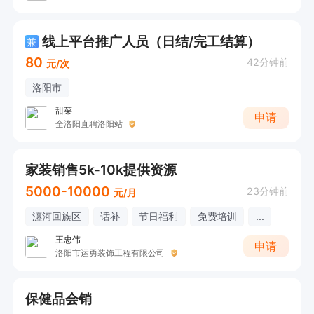
线上平台推广人员（日结/完工结算）
兼
80
42分钟前
元/次
洛阳市
甜菜
申请
全洛阳直聘洛阳站
家装销售5k-10k提供资源
5000-10000
23分钟前
元/月
瀍河回族区
话补
节日福利
免费培训
...
王忠伟
申请
洛阳市运勇装饰工程有限公司
保健品会销