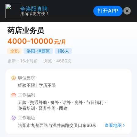
全洛阳直聘
打开APP
用app更方便！
药店业务员
4000-10000
元/月
全职
洛阳-涧西区
招6人
更新：15小时前
浏览：4680次
职位要求
经验不限
学历不限
工作福利
五险
交通补助
餐补
话补
房补
节日福利
免费培训
晋升空间
团建
工作地址
洛阳市九都西路与浅井南路交叉口东60米
查看地图