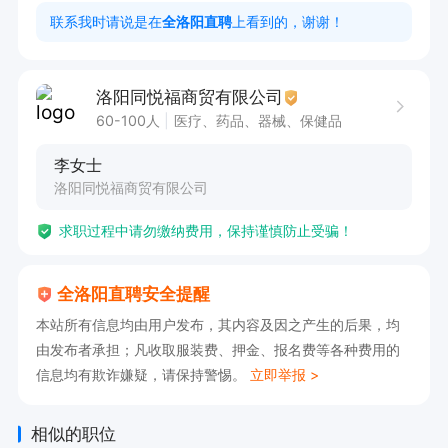
以上

联系我时请说是在
全洛阳直聘
上看到的，谢谢！
上班时间7：30-11：30  14：00-18：00

月休3-4天

洛阳同悦福商贸有限公司
60-100人
医疗、药品、器械、保健品
二、转正后综合薪资:

李女士
4000元（基本工资2000+岗位工资1000+电交住
洛阳同悦福商贸有限公司
补助800+全勤200）+1000绩效（月回款5万及以
求职过程中请勿缴纳费用，保持谨慎防止受骗！
上）+5%销售提成+五险+各种福利+无限空间
全洛阳直聘安全提醒
本站所有信息均由用户发布，其内容及因之产生的后果，均
由发布者承担；凡收取服装费、押金、报名费等各种费用的
信息均有欺诈嫌疑，请保持警惕。
立即举报 >
相似的职位