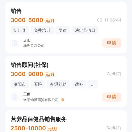
销售
3000-5000
06-11 08:44
元/月
伊川县
免费培训
团建
法定节假日
店长
申请
杨氏益农公司
销售顾问(社保)
3000-9000
7小时前
元/月
洛阳市
五险
交通补助
话补
...
王俊
申请
洛阳钧澄商贸有限公司
营养品保健品销售服务
2500-10000
8小时前
元/月