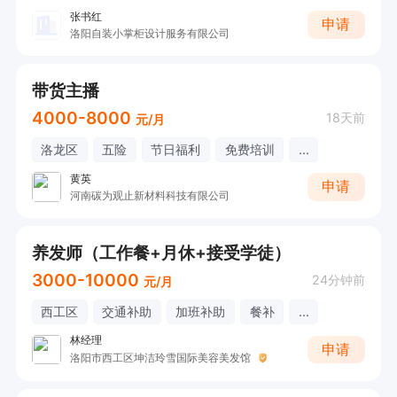
张书红
申请
洛阳自装小掌柜设计服务有限公司
带货主播
4000-8000
18天前
元/月
洛龙区
五险
节日福利
免费培训
...
黄英
申请
河南碳为观止新材料科技有限公司
养发师（工作餐+月休+接受学徒）
3000-10000
24分钟前
元/月
西工区
交通补助
加班补助
餐补
...
林经理
申请
洛阳市西工区坤洁玲雪国际美容美发馆