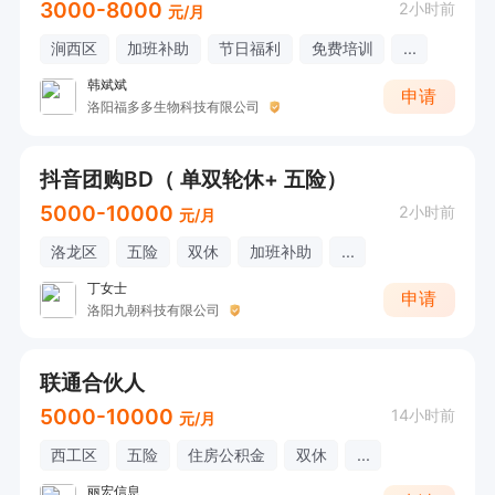
3000-8000
2小时前
元/月
涧西区
加班补助
节日福利
免费培训
...
韩斌斌
申请
洛阳福多多生物科技有限公司
抖音团购BD（ 单双轮休+ 五险）
5000-10000
2小时前
元/月
洛龙区
五险
双休
加班补助
...
丁女士
申请
洛阳九朝科技有限公司
联通合伙人
5000-10000
14小时前
元/月
西工区
五险
住房公积金
双休
...
丽宏信息