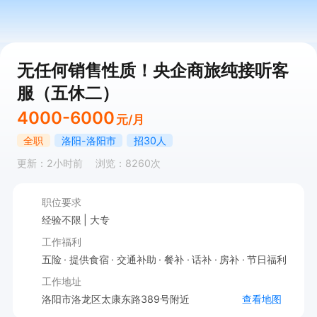
无任何销售性质！央企商旅纯接听客
服（五休二）
4000-6000
元/月
全职
洛阳-洛阳市
招30人
更新：2小时前
浏览：8260次
职位要求
经验不限
大专
工作福利
五险
提供食宿
交通补助
餐补
话补
房补
节日福利
工作地址
洛阳市洛龙区太康东路389号附近
查看地图