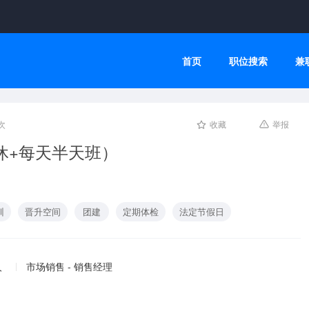
首页
职位搜索
兼
次
收藏
举报
休+每天半天班）
训
晋升空间
团建
定期体检
法定节假日
人
市场销售 - 销售经理