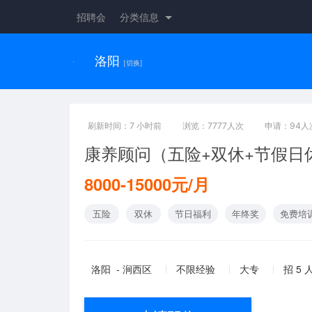
招聘会
分类信息
洛阳
[切换]
刷新时间：7 小时前
浏览：7777人次
申请：94人
康养顾问（五险+双休+节假日
8000-15000元/月
五险
双休
节日福利
年终奖
免费培
洛阳 - 涧西区
不限经验
大专
招 5 