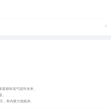


庭都有底气面对未来。

。

学历，有内驱力就能来。