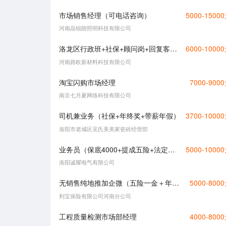
市场销售经理（可电话咨询）
5000-1500
河南晶锐朗照明科技有限公司
洛龙区行政班+社保+顾问岗+回复客户咨询+不加班
6000-1000
河南路欧新材料科技有限公司
淘宝闪购市场经理
7000-900
南京七月夏网络科技有限公司
司机兼业务（社保+年终奖+带薪年假）
3700-1000
洛阳市老城区吴氏美美家瓷砖经营部
业务员（保底4000+提成五险+法定假日+周休一天半）
5000-1000
洛阳诚耀电气有限公司
无销售纯地推加企微（五险一金＋年终奖）
5000-800
利宝保险有限公司河南分公司
工程质量检测市场部经理
4000-800