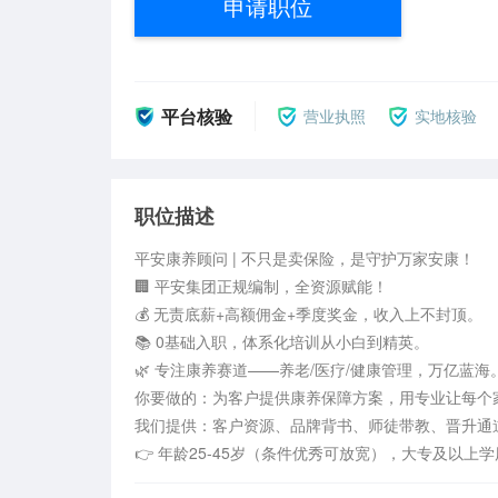
申请职位
平台核验
营业执照
实地核验
职位描述
平安康养顾问 | 不只是卖保险，是守护万家安康！

🏢 平安集团正规编制，全资源赋能！

💰 无责底薪+高额佣金+季度奖金，收入上不封顶。

📚 0基础入职，体系化培训从小白到精英。

🌿 专注康养赛道——养老/医疗/健康管理，万亿蓝海。
你要做的：为客户提供康养保障方案，用专业让每个家
我们提供：客户资源、品牌背书、师徒带教、晋升通道
👉 年龄25-45岁（条件优秀可放宽），大专及以上