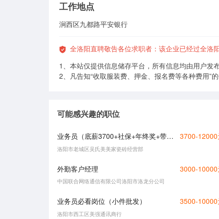
工作地点
涧西区九都路平安银行
全洛阳直聘敬告各位求职者：该企业已经过全洛
1、本站仅提供信息储存平台，所有信息均由用户发
2、凡告知“收取服装费、押金、报名费等各种费用”
可能感兴趣的职位
业务员（底薪3700+社保+年终奖+带薪年假）
3700-1200
洛阳市老城区吴氏美美家瓷砖经营部
外勤客户经理
3000-1000
中国联合网络通信有限公司洛阳市洛龙分公司
业务员必看岗位（小件批发）
3500-1000
洛阳市西工区美强通讯商行