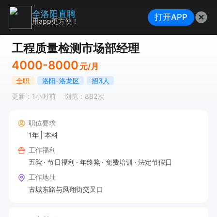
全洛阳直聘
打开APP
用app更方便！
工程质量检测市场部经理
4000-8000
元/月
全职
洛阳-洛龙区
招3人
更新：1小时前
浏览：882次
职位要求
1年
本科
工作福利
五险
节日福利
年终奖
免费培训
法定节假日
工作地址
古城东路与凤翔街交叉口