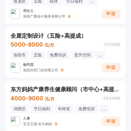
洛龙区
五险
双休
节日福利
...
周女士
申请
洛阳广聚会计服务有限公司
全屋定制设计（五险+高提成）
5000-8000
12分钟前
元/月
洛阳市
五险
免费培训
晋升空间
...
杨丙霞
申请
洛阳兴民门业有限公司
东方妈妈产康养生健康顾问（市中心+高提成+老板好）
4000-9000
44分钟前
元/月
涧西区
节日福利
年终奖
免费培训
...
人事
申请
宝宝王国·东方妈妈