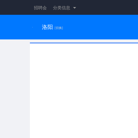
招聘会
分类信息
洛阳
[切换]