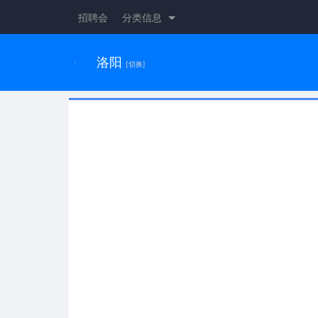
招聘会
分类信息
洛阳
[切换]