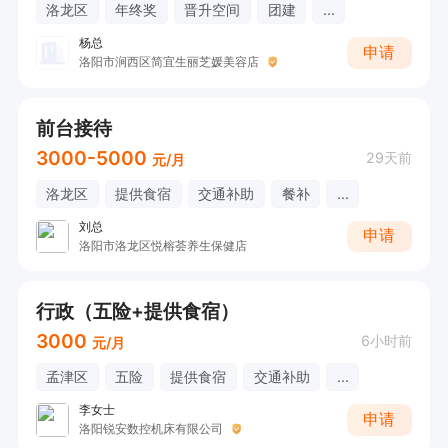
洛龙区
年终奖
晋升空间
团建
...
杨总
申请
洛阳市涧西区简宜生丽芝媛美容店
前台接待
3000-5000
29天前
元/月
洛龙区
提供食宿
交通补助
餐补
...
刘总
申请
洛阳市洛龙区悦榕荟养生保健店
行政（五险+提供食宿）
3000
6小时前
元/月
孟津区
五险
提供食宿
交通补助
...
李女士
申请
洛阳锐安数控机床有限公司