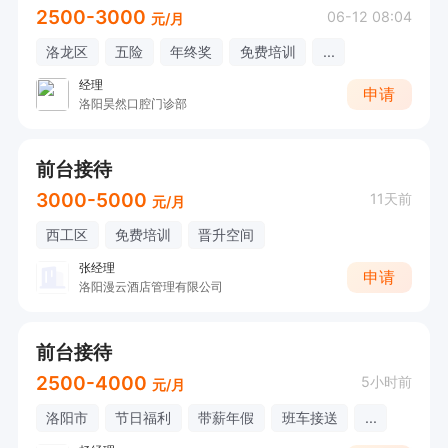
2500-3000
06-12 08:04
元/月
洛龙区
五险
年终奖
免费培训
...
经理
申请
洛阳昊然口腔门诊部
前台接待
3000-5000
11天前
元/月
西工区
免费培训
晋升空间
张经理
申请
洛阳漫云酒店管理有限公司
前台接待
2500-4000
5小时前
元/月
洛阳市
节日福利
带薪年假
班车接送
...