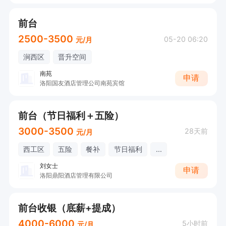
前台
2500-3500
05-20 06:20
元/月
涧西区
晋升空间
南苑
申请
洛阳国友酒店管理公司南苑宾馆
前台（节日福利＋五险）
3000-3500
28天前
元/月
西工区
五险
餐补
节日福利
...
刘女士
申请
洛阳鼎阳酒店管理有限公司
前台收银（底薪+提成）
4000-6000
5小时前
元/月