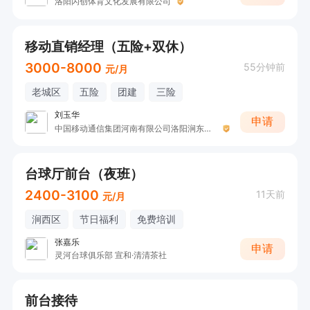
洛阳闪创体育文化发展有限公司
移动直销经理（五险+双休）
3000-8000
55分钟前
元/月
老城区
五险
团建
三险
刘玉华
申请
中国移动通信集团河南有限公司洛阳涧东路营业厅
台球厅前台（夜班）
2400-3100
11天前
元/月
涧西区
节日福利
免费培训
张嘉乐
申请
灵河台球俱乐部 宣和·清清茶社
前台接待