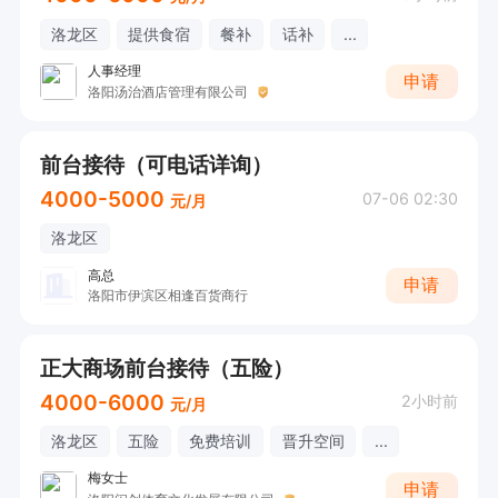
洛龙区
提供食宿
餐补
话补
...
人事经理
申请
洛阳汤治酒店管理有限公司
前台接待（可电话详询）
4000-5000
07-06 02:30
元/月
洛龙区
高总
申请
洛阳市伊滨区相逢百货商行
正大商场前台接待（五险）
4000-6000
2小时前
元/月
洛龙区
五险
免费培训
晋升空间
...
梅女士
申请