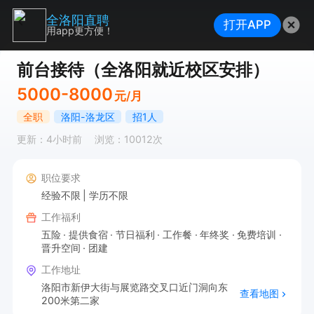
全洛阳直聘
打开APP
用app更方便！
前台接待（全洛阳就近校区安排）
5000-8000
元/月
全职
洛阳-洛龙区
招1人
更新：4小时前
浏览：10012次
职位要求
经验不限
学历不限
工作福利
五险
提供食宿
节日福利
工作餐
年终奖
免费培训
晋升空间
团建
工作地址
洛阳市新伊大街与展览路交叉口近门洞向东
查看地图
200米第二家