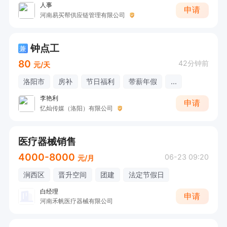
人事
申请
河南易买帮供应链管理有限公司
钟点工
兼
80
42分钟前
元/天
洛阳市
房补
节日福利
带薪年假
...
李艳利
申请
忆灿传媒（洛阳）有限公司
医疗器械销售
4000-8000
06-23 09:20
元/月
涧西区
晋升空间
团建
法定节假日
白经理
申请
河南禾帆医疗器械有限公司