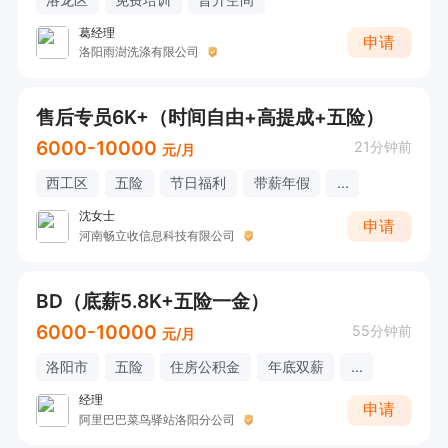
葛经理
申请
洛阳雨澍洗涤有限公司
售后专员6K+（时间自由+高提成+五险）
6000-10000
21分钟前
元/月
西工区
五险
节日福利
带薪年假
...
沈女士
申请
河南畅立收信息科技有限公司
BD（底薪5.8K+五险一金）
6000-10000
55分钟前
元/月
洛阳市
五险
住房公积金
年底双薪
...
经理
申请
阿里巴巴菜鸟驿站洛阳分公司