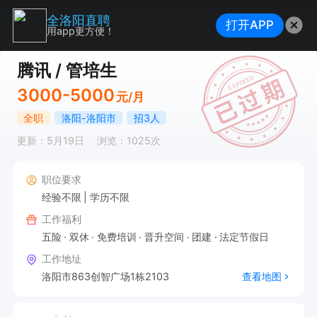
全洛阳直聘
打开APP
用app更方便！
腾讯 / 管培生
3000-5000
元/月
全职
洛阳-洛阳市
招3人
更新：5月19日
浏览：1025次
职位要求
经验不限
学历不限
工作福利
五险
双休
免费培训
晋升空间
团建
法定节假日
工作地址
洛阳市863创智广场1栋2103
查看地图