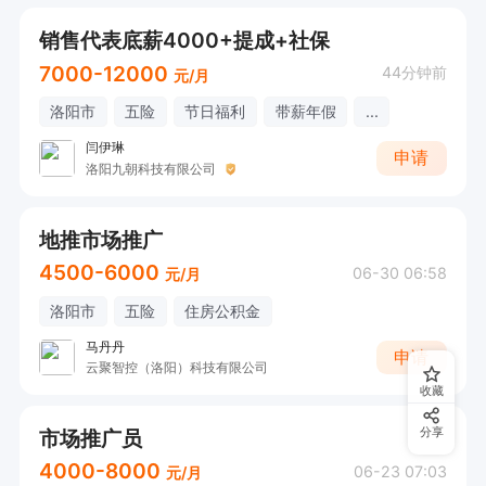
销售代表底薪4000+提成+社保
7000-12000
44分钟前
元/月
洛阳市
五险
节日福利
带薪年假
...
闫伊琳
申请
洛阳九朝科技有限公司
地推市场推广
4500-6000
06-30 06:58
元/月
洛阳市
五险
住房公积金
马丹丹
申请
云聚智控（洛阳）科技有限公司
收藏
市场推广员
分享
4000-8000
06-23 07:03
元/月