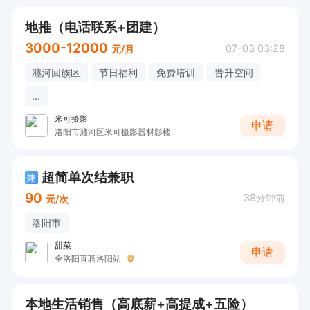
地推（电话联系+团建）
3000-12000
07-03 03:28
元/月
瀍河回族区
节日福利
免费培训
晋升空间
...
米可摄影
申请
洛阳市瀍河区米可摄影器材影楼
超简单次结兼职
兼
90
38分钟前
元/次
洛阳市
甜菜
申请
全洛阳直聘洛阳站
本地生活销售（高底薪+高提成+五险）