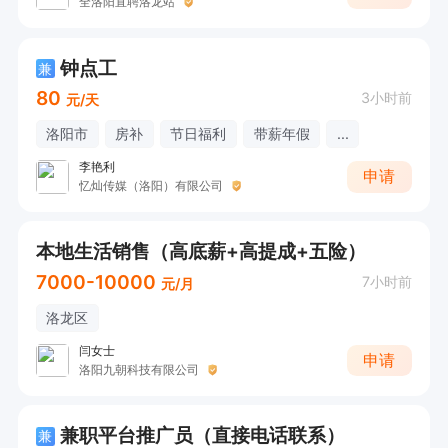
全洛阳直聘洛龙站
钟点工
兼
80
3小时前
元/天
洛阳市
房补
节日福利
带薪年假
...
李艳利
申请
忆灿传媒（洛阳）有限公司
本地生活销售（高底薪+高提成+五险）
7000-10000
7小时前
元/月
洛龙区
闫女士
申请
洛阳九朝科技有限公司
兼职平台推广员（直接电话联系）
兼