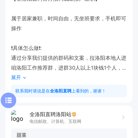
属于居家兼职，时间自由，无坐班要求，手机即可
操作

❗具体怎么做❗: 

通过分享我们提供的群码和文案，拉洛阳本地人进
咱洛阳工作推荐群，进群30人以上1块钱1个人，3
展开
0人以下按0.5元1个人结算，不论多少人都能结！
薪资上不封顶。

联系我时请说是在
全洛阳直聘
上看到的，谢谢！
（工作推荐群里只发岗位推荐 非不正规群）

全洛阳直聘洛阳站
要求：

电信邮政、计算机、互联网
 微信好友人多，有较多洛阳本地微信群； 宝妈、
甜菜
学生、自由职业者等都可以。
