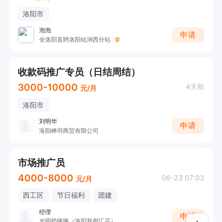
洛阳市
泡泡
申请
全洛阳直聘洛阳站涧西分站
收款码推广专员（日结周结）
3000-10000
4天前
元/月
洛阳市
刘明华
申请
洛阳峥羽商贸有限公司
市场推广员
4000-8000
06-23 07:03
元/月
西工区
节日福利
团建
经理
申请
光明奶哆哆（洛阳新都汇店）