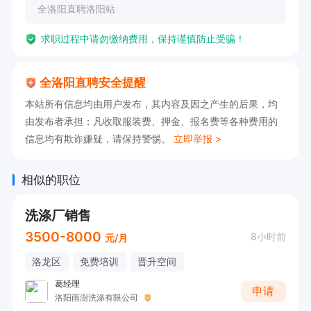
全洛阳直聘洛阳站
岗位优势：

求职过程中请勿缴纳费用，保持谨慎防止受骗！
✅ 结算快：次结模式，随时结算，多劳多得；

✅ 门槛低：无需专业技能，会用微信即可；

全洛阳直聘安全提醒
✅ 官方保障：全洛阳直聘官方社群，信息真实可
本站所有信息均由用户发布，其内容及因之产生的后果，均
靠，推广无忧。

由发布者承担；凡收取服装费、押金、报名费等各种费用的
信息均有欺诈嫌疑，请保持警惕。
立即举报 >
【有意者直接添加微信：qlyzp726】
相似的职位
洗涤厂销售
3500-8000
8小时前
元/月
洛龙区
免费培训
晋升空间
葛经理
申请
洛阳雨澍洗涤有限公司