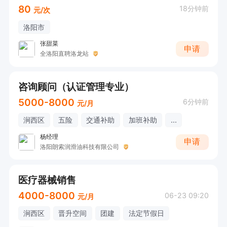
80
18分钟前
元/次
洛阳市
张甜菜
申请
全洛阳直聘洛龙站
咨询顾问（认证管理专业）
5000-8000
6分钟前
元/月
涧西区
五险
交通补助
加班补助
...
杨经理
申请
洛阳朗索润滑油科技有限公司
医疗器械销售
4000-8000
06-23 09:20
元/月
涧西区
晋升空间
团建
法定节假日