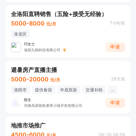
全洛阳直聘销售（五险+接受无经验）
5000-8000
7小时前
元/月
洛龙区
闫女士
申请
洛阳九朝科技有限公司
避暑房产直播主播
5000-20000
29天前
元/月
洛阳市
提供食宿
年底双薪
交通补助
...
陈生
申请
河南高原牧歌康养小镇开发有限公司
地推市场推广
4500-6000
06-30 06:58
元/月