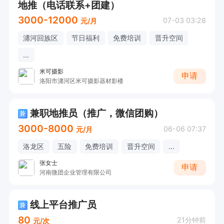
地推（电话联系+团建）
3000-12000
07-03 03:28
元/月
瀍河回族区
节日福利
免费培训
晋升空间
...
米可摄影
申请
洛阳市瀍河区米可摄影器材影楼
兼职地推员（推广，微信团购）
兼
3000-8000
06-06 07:37
元/月
洛龙区
五险
免费培训
晋升空间
...
张女士
申请
河南微团企业管理有限公司
线上平台推广员
兼
80
21分钟前
元/次