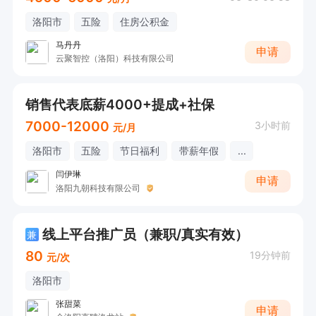
洛阳市
五险
住房公积金
马丹丹
申请
云聚智控（洛阳）科技有限公司
销售代表底薪4000+提成+社保
7000-12000
3小时前
元/月
洛阳市
五险
节日福利
带薪年假
...
闫伊琳
申请
洛阳九朝科技有限公司
线上平台推广员（兼职/真实有效）
兼
80
19分钟前
元/次
洛阳市
张甜菜
申请