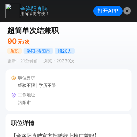
全洛阳直聘
打开APP
用app更方便！
超简单次结兼职
90
元/次
兼职
洛阳-洛阳市
招20人
更新：21分钟前
浏览：29239次
职位要求
经验不限
学历不限
工作地址
洛阳市
职位详情
【全洛阳直聘官方招聘线上推广兼职】
