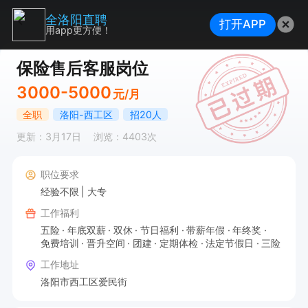
全洛阳直聘
打开APP
用app更方便！
保险售后客服岗位
3000-5000
元/月
全职
洛阳-西工区
招20人
更新：3月17日
浏览：4403次
职位要求
经验不限
大专
工作福利
五险
年底双薪
双休
节日福利
带薪年假
年终奖
免费培训
晋升空间
团建
定期体检
法定节假日
三险
工作地址
洛阳市西工区爱民街