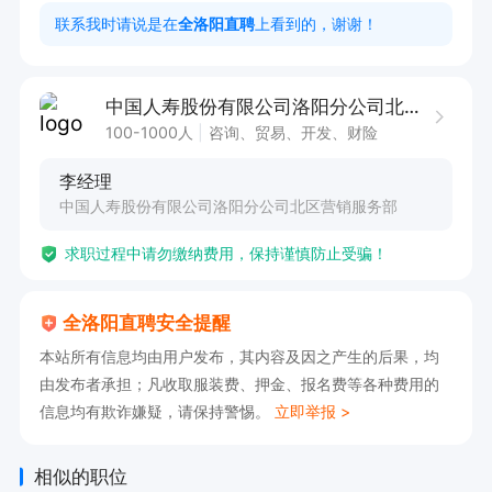
4、及时邀约客户来公司完善信息；

联系我时请说是在
全洛阳直聘
上看到的，谢谢！
5、公司的活动，及时通知告知客户。

岗位要求：

中国人寿股份有限公司洛阳分公司北区营销服务部
100-1000人
咨询、贸易、开发、财险
有无经验均可。

李经理
2: 学习能力强，普通话标准，执行能力强，良好
中国人寿股份有限公司洛阳分公司北区营销服务部
的团队合作精神。

求职过程中请勿缴纳费用，保持谨慎防止受骗！
3: 努力奋斗，想努力赚钱的。

工作时间：

全洛阳直聘安全提醒
8:30-11:00 14:30—17:00

本站所有信息均由用户发布，其内容及因之产生的后果，均
行政班六个小时制度周末休1.5天 法定节假日带薪
由发布者承担；凡收取服装费、押金、报名费等各种费用的
休假。（不加班，准时打卡下班）

信息均有欺诈嫌疑，请保持警惕。
立即举报 >
薪资待遇:

1.准时发薪，不拖欠。

相似的职位