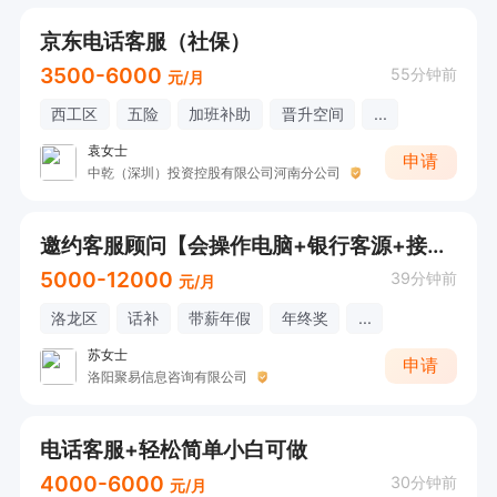
2:免费岗前培训，快速掌握岗位知识和技能

京东电话客服（社保）
无需外出室内纯坐班，24 小时空调，办公室办
3500-6000
55分钟前
元/月
公，公司平台大，工作氛围温馨舒适，新人互助，
西工区
五险
加班补助
晋升空间
...
老人帮扶，晋升制度透明。
袁女士
申请
中乾（深圳）投资控股有限公司河南分公司
邀约客服顾问【会操作电脑+银行客源+接受无经验】
5000-12000
39分钟前
元/月
洛龙区
话补
带薪年假
年终奖
...
苏女士
申请
洛阳聚易信息咨询有限公司
电话客服+轻松简单小白可做
4000-6000
30分钟前
元/月