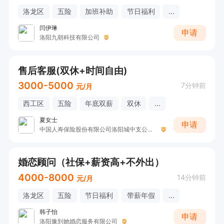
洛龙区
五险
加班补助
节日福利
...
闫伊琳
申请
洛阳九朝科技有限公司
售后客服(双休+时间自由)
3000-5000
7分钟前
元/月
西工区
五险
年底双薪
双休
...
夏女士
申请
中国人寿保险股份有限公司洛阳城中支公司(荣耀部）
婚恋顾问（社保+薪资高+不外出）
4000-8000
14分钟前
元/月
洛龙区
五险
节日福利
带薪年假
...
韩子怡
申请
洛阳豫到她婚恋服务有限公司