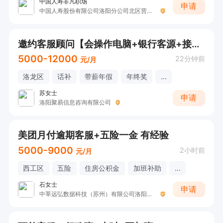
中国人寿非凡职场
申请
中国人寿股份有限公司洛阳分公司北区营销服务部
邀约客服顾问【会操作电脑+银行客源+接受无经验】
5000-12000
22分钟前
元/月
洛龙区
话补
带薪年假
年终奖
...
苏女士
申请
洛阳聚易信息咨询有限公司
美团月付逾期客服+五险一金 有经验
5000-9000
2小时前
元/月
西工区
五险
住房公积金
加班补助
...
石女士
申请
中莘远弘数据科技（苏州）有限公司洛阳分公司