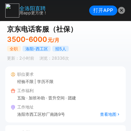
全洛阳直聘
打开APP
用app更方便！
京东电话客服（社保）
3500-6000
元/月
全职
洛阳-西工区
招5人
更新：2小时前
浏览：28336次
职位要求
经验不限
学历不限
工作福利
五险
加班补助
晋升空间
团建
工作地址
洛阳市西工区纱厂南路9号
查看地图