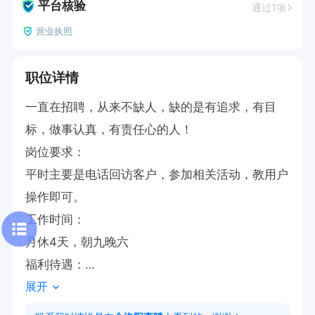
平台核验
通过1项
营业执照
职位详情
一直在招聘，从来不缺人，缺的是有追求，有目
标，做事认真，有责任心的人！

岗位要求：

平时主要是电话回访客户，参加相关活动，教用户
操作即可。

工作时间：

月休4天，朝九晚六

福利待遇：

展开
1、法定节假日带薪休假

2、全勤奖：300元/月
