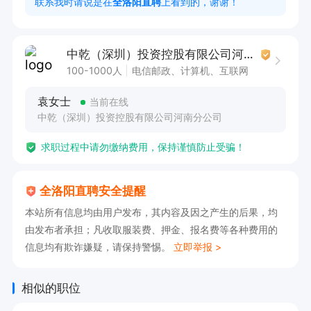
联系我时请说是在
全洛阳直聘
上看到的，谢谢！
3、社保：五险必买

4、工龄工资：50元/年，5年封顶。

中乾（深圳）投资控股有限公司河南分公司
5、良好的工作环境：客户都是高素质人员。

100-1000人
电信邮政、计算机、互联网
6、优越的薪酬福利

袁女士
当前在线
无责底薪2800+绩效奖励+日常奖金（月薪综合40
中乾（深圳）投资控股有限公司河南分公司
00-8000元）

求职过程中请勿缴纳费用，保持谨慎防止受骗！
7、晋升福利

入职满三个月可参与内部竞聘，晋升管理层

全洛阳直聘安全提醒
8、完善的培训体系

本站所有信息均由用户发布，其内容及因之产生的后果，均
入职即享带薪培训，日常也会开展业务相关的培
由发布者承担；凡收取服装费、押金、报名费等各种费用的
训，不断提升工作技能。

信息均有欺诈嫌疑，请保持警惕。
立即举报 >
招聘电话回访客服。

工作地点：

相似的职位
洛阳市西工区王府井附近，信安商务楼北门7楼