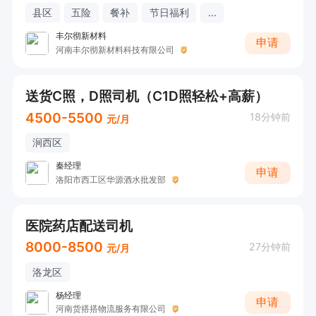
县区
五险
餐补
节日福利
...
丰尔彻新材料
申请
河南丰尔彻新材料科技有限公司
送货C照，D照司机（C1D照轻松+高薪）
4500-5500
18分钟前
元/月
涧西区
秦经理
申请
洛阳市西工区华源酒水批发部
医院药店配送司机
8000-8500
27分钟前
元/月
洛龙区
杨经理
申请
河南货搭搭物流服务有限公司