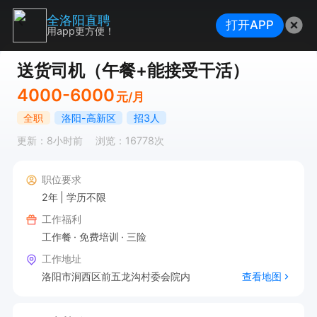
全洛阳直聘
打开APP
用app更方便！
送货司机（午餐+能接受干活）
4000-6000
元/月
全职
洛阳-高新区
招3人
更新：8小时前
浏览：16778次
职位要求
2年
学历不限
工作福利
工作餐
免费培训
三险
工作地址
洛阳市涧西区前五龙沟村委会院内
查看地图