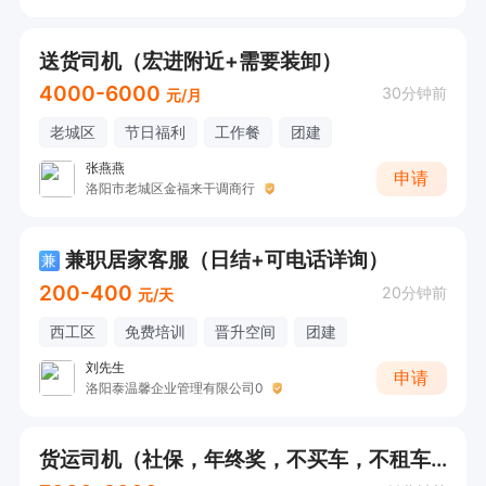
送货司机（宏进附近+需要装卸）
4000-6000
30分钟前
元/月
老城区
节日福利
工作餐
团建
张燕燕
申请
洛阳市老城区金福来干调商行
兼职居家客服（日结+可电话详询）
兼
200-400
20分钟前
元/天
西工区
免费培训
晋升空间
团建
刘先生
申请
洛阳泰温馨企业管理有限公司0
货运司机（社保，年终奖，不买车，不租车，0押金）