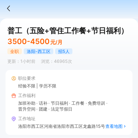
普工（五险+管住工作餐+节日福利）
3500-4500
元/月
全职
洛阳-西工区
招5人
更新：1小时前
浏览：46965次
职位要求
经验不限
学历不限
工作福利
加班补助
话补
节日福利
工作餐
免费培训
晋升空间
团建
法定节假日
工作地址
洛阳市西工区河南省洛阳市西工区龙鑫路15号
查看地图