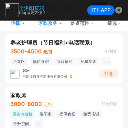
搜索
全洛阳直聘
打开APP
地图
用app更方便！
洛阳
家政服务
薪资范围
筛选
养老护理员（节日福利+电话联系）
3500-4500
47秒前
元/月
洛龙区
提供食宿
节日福利
免费培训
...
韩冰
申请
河南臻自在养老服务有限公司
家政师
5000-8000
31分钟前
元/月
实地核验
洛阳市
提供食宿
免费培训
晋升空间
...