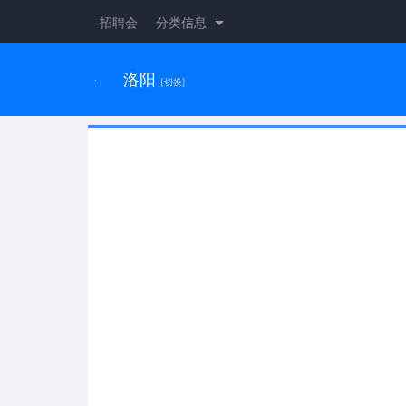
招聘会
分类信息
洛阳
[切换]