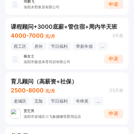
邓鹏飞
申请
洛阳木野家居有限公司
课程顾问+3000底薪+管住宿+周内半天班
4000-7000
3天前
元/月
西工区
房补
节日福利
带薪年假
...
杨女士
申请
洛阳市极道体育培训有限公司
育儿顾问（高薪资+社保）
2500-8000
23天前
元/月
老城区
五险
节日福利
年终奖
...
贾艺男
申请
洛阳市老城区小飞象娜娜母婴用品店