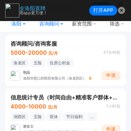
搜索
全洛阳直聘
打开APP
地图
用app更方便！
洛阳
咨询顾问
薪资范围
筛选
咨询顾问/咨询客服
5000-20000
47分钟前
元/月
洛龙区
五险
住房公积金
明晶
申请
洛阳华恩口腔医院有限公司（洛龙院区）
信息统计专员（时间自由+精准客户群体+宝妈岗）
4000-10000
1小时前
元/月
涧西区
五险
双休
节日福利
...
游女士
申请