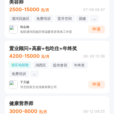
美容师
2500-15000
07-09 06:47
元/月
瀍河回族区
免费培训
晋升空间
团建
...
韩会梅
申请
洛阳瀍河回族区韩温暖美容美体工作室
置业顾问+高薪+包吃住+年终奖
4200-15000
06-28 15:38
元/月
实地核验
涧西区
提供食宿
年终奖
免费培训
...
于天赐
申请
河北恒宸文化传媒有限公司
健康营养师
3000-6000
06-12 09:25
元/月