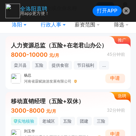
搜索
全洛阳直聘
打开APP
地图
用app更方便！
洛阳
行政人事
薪资范围
筛选
推广
人力资源总监（五险+在老君山办公）
8000-10000
45分钟前
元/月
栾川县
五险
提供食宿
节日福利
...
杨总
申请
河南省霖赋旅游发展有限公司
急聘
移动直销经理（五险+双休）
3000-8000
32分钟前
元/月
实地核验
老城区
五险
团建
三险
刘玉华
申请