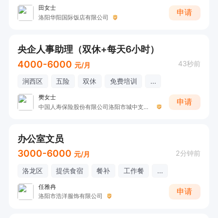
田女士
申请
洛阳华阳国际饭店有限公司
央企人事助理（双休+每天6小时）
4000-6000
43秒前
元/月
涧西区
五险
双休
免费培训
...
樊女士
申请
中国人寿保险股份有限公司洛阳市城中支公司（涧西银保团队）
办公室文员
3000-6000
2分钟前
元/月
洛龙区
提供食宿
餐补
工作餐
...
任雅冉
申请
洛阳市浩洋服饰有限公司