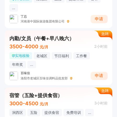
...
丁总
申请
河南港中国际旅游集团有限公司
急聘
内勤/文员（午餐+早八晚六）
3500-4000
2小时前
元/月
实地核验
老城区
节日福利
工作餐
年终奖
...
百味佳
申请
洛阳市老城区百味佳调料品批发部
急聘
宿管（五险+提供食宿）
3000-4500
3小时前
元/月
涧西区
五险
提供食宿
免费培训
...