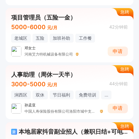
急聘
项目管理员（五险一金）
5000-6000
42分钟前
元/月
老城区
五险
加班补助
工作餐
邓女士
申请
河南艾力特机械设备有限公司
急聘
人事助理（周休一天半）
3000-5000
44分钟前
元/月
涧西区
双休
节日福利
免费培训
...
孙孟亚
申请
中国人寿保险股份有限公司洛阳市城中支公司钱军伟
急聘
本地居家抖音副业招人（兼职日结+可电话详询）
兼