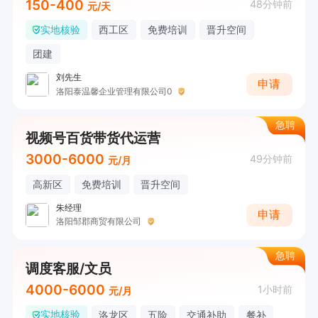
150-400
48分钟前
元/天
实地核验
西工区
免费培训
晋升空间
团建
刘先生
申请
洛阳泰温馨企业管理有限公司0
急聘
视频号百货带货代运营
3000-6000
49分钟前
元/月
高新区
免费培训
晋升空间
朱经理
申请
洛阳邹郡商贸有限公司
急聘
调度客服/文员
4000-6000
1小时前
元/月
实地核验
洛龙区
五险
交通补助
餐补