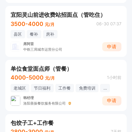
宜阳灵山前进收费站招面点（管吃住）
3500-4000
06-30 07:37
元/月
县区
餐补
房补
席阿雷
申请
中铁三局城市运营分公司
单位食堂面点师（管餐）
4000-5000
1小时前
元/月
老城区
节日福利
工作餐
免费培训
...
韩经理
申请
洛阳善振餐饮服务有限公司
包饺子工+工作餐
2800-3000
7天前