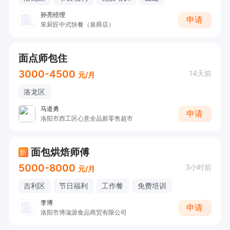
孙亮经理
申请
笨厨匠中式快餐（泉舜店）
面点师包住
3000-4500
14天前
元/月
洛龙区
马道勇
申请
洛阳市西工区心意全品新零售超市
面包烘焙师傅
新
5000-8000
3小时前
元/月
吉利区
节日福利
工作餐
免费培训
李博
申请
洛阳市博滋源食品商贸有限公司