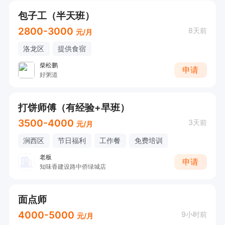
包子工（半天班）
2800-3000
8天前
元/月
洛龙区
提供食宿
柴松鹏
申请
好粥道
打饼师傅（有经验+早班）
3500-4000
3天前
元/月
涧西区
节日福利
工作餐
免费培训
老板
申请
知味香建设路中侨绿城店
面点师
4000-5000
9小时前
元/月