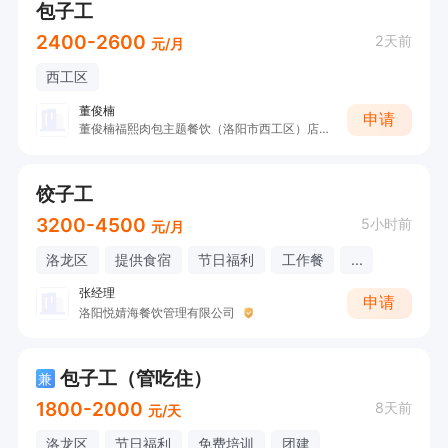
包子工
2400-2600
2天前
元/月
西工区
董俊楠
申请
董俊楠福熙肉包主题餐饮（洛阳市西工区）店（个体工商户）
饺子工
3200-4500
5小时前
元/月
洛龙区
提供食宿
节日福利
工作餐
...
张经理
申请
洛阳悦婧海餐饮管理有限公司
包子工（管吃住）
兼
1800-2000
8天前
元/天
洛龙区
节日福利
免费培训
团建