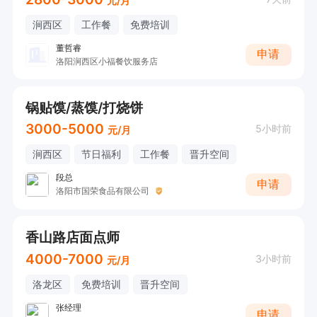
元/月
涧西区
工作餐
免费培训
董哲睿
申请
洛阳涧西区小福餐饮服务店
锅贴馍/蒸馍/打烧饼
3000-5000
5小时前
元/月
涧西区
节日福利
工作餐
晋升空间
段总
申请
洛阳市国荣食品有限公司
香山路店面点师
4000-7000
3小时前
元/月
洛龙区
免费培训
晋升空间
张经理
申请