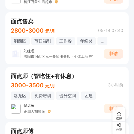
楠江万象生活超市
面点售卖
2800-3000
05-14 07:40
元/月
涧西区
节日福利
工作餐
年终奖
...
刘经理
申请
洛阳市涧西区元一餐饮服务店（个体工商户）
面点师（管吃住+有休息）
3000-3500
3小时前
元/月
洛龙区
免费培训
晋升空间
团建
侯店长
申请
正周人胡辣汤
收藏
面点师傅
分享