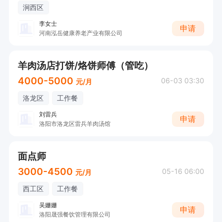
涧西区
李女士
申请
河南泓岳健康养老产业有限公司
羊肉汤店打饼/烙饼师傅（管吃）
4000-5000
06-03 03:30
元/月
洛龙区
工作餐
刘雷兵
申请
洛阳市洛龙区雷兵羊肉汤馆
面点师
3000-4500
05-16 06:00
元/月
西工区
工作餐
吴姗姗
申请
洛阳晟强餐饮管理有限公司