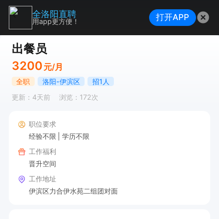
全洛阳直聘
打开APP
用app更方便！
出餐员
3200
元/月
全职
洛阳-伊滨区
招1人
更新：4天前
浏览：172次
职位要求
经验不限
学历不限
工作福利
晋升空间
工作地址
伊滨区力合伊水苑二组团对面