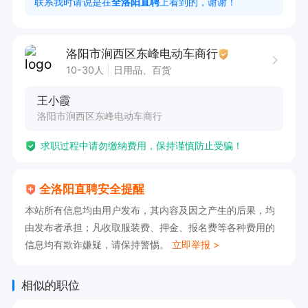
联系我时请说是在
全洛阳直聘
上看到的，谢谢！
任职要求

1 年以上酒店 / 民宿店长管理经验，熟悉线上 OTA 
洛阳市涧西区东峰电动车商行
运营优先

10-30人
日用品、百货
擅长客户维护，懂线上评分运营，有服务意识与统
王小霞
筹能力

洛阳市涧西区东峰电动车商行
沟通协调能力强，能带队管理，责任心强，踏实稳
求职过程中请勿缴纳费用，保持谨慎防止受骗！
定

薪资：底薪 5000 + 业绩提成 + 全勤奖 + 好评奖
全洛阳直聘安全提醒
励，综合月薪约 8000

本站所有信息均由用户发布，其内容及因之产生的后果，均
【投递简历后即可电话联系我，打电话请告知是全
由发布者承担；凡收取服装费、押金、报名费等各种费用的
洛阳直聘看到的】
信息均有欺诈嫌疑，请保持警惕。
立即举报 >
相似的职位