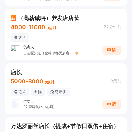
（高薪诚聘）养发店店长
新
4000-11000
22分钟前
元/月
洛龙区
负责人
申请
古茶匠头道（金科绿都天宸店）
店长
5000-8000
8天前
元/月
洛龙区
五险
免费培训
付女士
申请
F2(泉舜购物中心店)
万达罗丽丝店长（提成+节假日双倍+住宿）