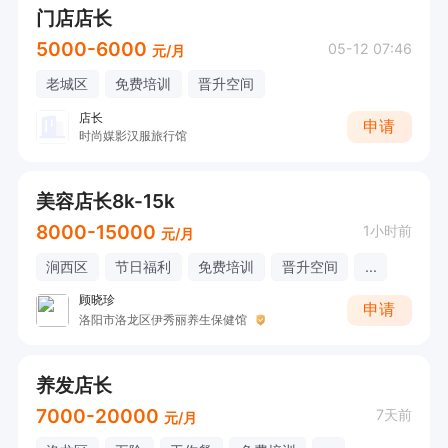
门店店长
5000-6000
05-12 07:46
元/月
老城区
免费培训
晋升空间
店长
申请
时尚媒影汉服旅行馆
美容店长8k-15k
8000-15000
1小时前
元/月
涧西区
节日福利
免费培训
晋升空间
...
顾晓珍
申请
洛阳市洛龙区伊秀丽养生保健馆
养发店长
7000-20000
7天前
元/月