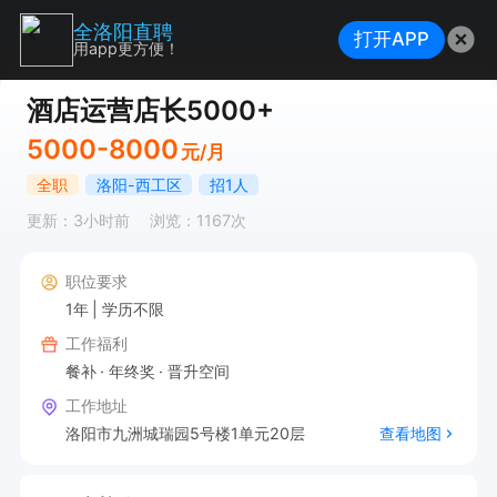
全洛阳直聘
打开APP
用app更方便！
酒店运营店长5000+
5000-8000
元/月
全职
洛阳-西工区
招1人
更新：3小时前
浏览：1167次
职位要求
1年
学历不限
工作福利
餐补
年终奖
晋升空间
工作地址
洛阳市九洲城瑞园5号楼1单元20层
查看地图