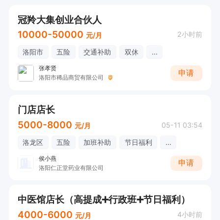
冠羚大集创业合伙人
10000-50000
2小时前
元/月
洛阳市
五险
交通补助
双休
...
张孝贤
申请
洛阳市稀品商贸有限公司
门店店长
5000-8000
05-11 03:54
元/月
洛龙区
五险
加班补助
节日福利
...
侯小燕
申请
洛阳仁正堂药业有限公司
中医馆店长（高提成➕行政班➕节日福利）
4000-6000
4小时前
元/月