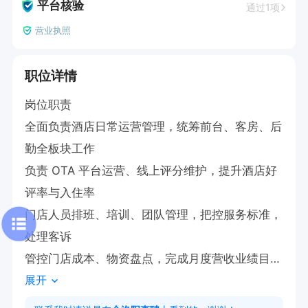
平台核验
通过1项
营业执照
职位详情
岗位职责

全面负责酒店日常运营管理，统筹前台、客房、后
勤全板块工作

负责 OTA 平台运营、线上评分维护，提升酒店好
评率与入住率

门店人员排班、培训、团队管理，把控服务标准，
处理客诉

管控门店成本、物资盘点，完成月度营收业绩目标

展开
维护酒店新中式轻奢品牌服务形象，打造优质旅居
体验
