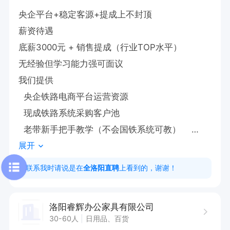
央企平台+稳定客源+提成上不封顶

薪资待遇

底薪3000元 + 销售提成（行业TOP水平） 

无经验但学习能力强可面议

我们提供

  央企铁路电商平台运营资源  

  现成铁路系统采购客户池  

  老带新手把手教学（不会国铁系统可教）    

展开
你要做的

   处理商品图片（会基础PS抠图/调尺寸即可）  

联系我时请说是在
全洛阳直聘
上看到的，谢谢！
   上架维护国铁商城等B2B平台商品  

   跟踪铁路单位采购订单（客服工作占30%）  

洛阳睿辉办公家具有限公司
期待你

30-60人
日用品、百货
√有淘宝/京东等电商后台操作经验  
