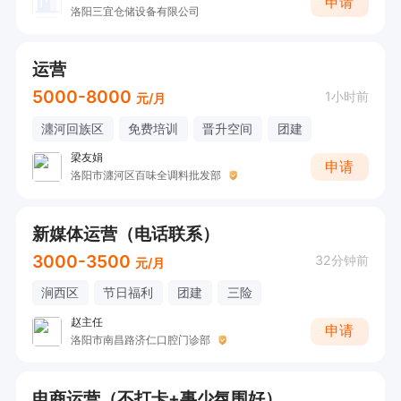
申请
洛阳三宜仓储设备有限公司
运营
5000-8000
1小时前
元/月
瀍河回族区
免费培训
晋升空间
团建
梁友娟
申请
洛阳市瀍河区百味全调料批发部
新媒体运营（电话联系）
3000-3500
32分钟前
元/月
涧西区
节日福利
团建
三险
赵主任
申请
洛阳市南昌路济仁口腔门诊部
电商运营（不打卡+事少氛围好）