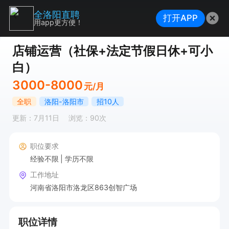
全洛阳直聘
打开APP
用app更方便！
店铺运营（社保+法定节假日休+可小
白）
3000-8000
元/月
全职
洛阳-洛阳市
招10人
更新：7月11日
浏览：90次
职位要求
经验不限
学历不限
工作地址
河南省洛阳市洛龙区863创智广场
职位详情