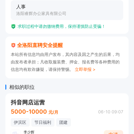
人事
√ 能简单用PS做商品主图（会基础ps即可）  

洛阳睿辉办公家具有限公司
√细心负责（铁路订单容错率低）  

求职过程中请勿缴纳费用，保持谨慎防止受骗！
   有国铁商城经验者优先

上班时间和福利待遇

全洛阳直聘安全提醒
早上9:00-下午18:00

本站所有信息均由用户发布，其内容及因之产生的后果，均
中午11:40-13:10

由发布者承担；凡收取服装费、押金、报名费等各种费用的
每周休一天＋法定节假日休＋社保

信息均有欺诈嫌疑，请保持警惕。
立即举报 >
【联系我时，请说是在全洛阳直聘上看到的】
相似的职位
抖音网店运营
5000-10000
06-10 09:07
元/月
伊滨区
节日福利
团建
李少辉